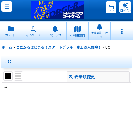
ログイン
状態表記に関
カテゴリ
マイページ
お知らせ
ご利用案内
して
ホーム
>
ここからはじまる！スタートデッキ 氷上の大冒険！
>
UC
UC
表示順変更
閉じる
7
件
表示数
:
並び順
:
絞り込む