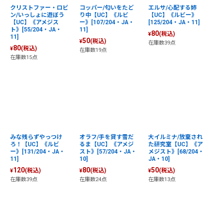
クリストファー・ロビ
コッパー/匂いをたど
エルサ/心配する姉
ン/いっしょに遊ぼう
り中【UC】《ルビ
【UC】《ルビー》
【UC】《アメジス
ー》[107/204・JA・
[125/204・JA・11]
ト》[55/204・JA・
11]
80
(税込)
¥
11]
50
(税込)
¥
在庫数39点
80
(税込)
¥
在庫数19点
在庫数15点
みな残らずやっつけ
オラフ/手を貸す雪だ
大イルミナ/放棄され
ろ！【UC】《ルビ
るま【UC】《アメジ
た研究室【UC】《ア
ー》[131/204・JA・
スト》[57/204・JA・
メジスト》[68/204・
11]
10]
JA・10]
120
80
50
(税込)
(税込)
(税込)
¥
¥
¥
在庫数39点
在庫数24点
在庫数13点