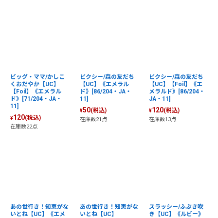
ビッグ・ママ/かしこ
ビクシー/森の友だち
ビクシー/森の友だち
くおだやか【UC】
【UC】《エメラル
【UC】【Foil】《エ
【Foil】《エメラル
ド》[86/204・JA・
メラルド》[86/204・
ド》[71/204・JA・
11]
JA・11]
11]
50
120
(税込)
(税込)
¥
¥
120
(税込)
¥
在庫数21点
在庫数13点
在庫数22点
あの世行き！知恵がな
あの世行き！知恵がな
スラッシー/ふぶき吹
いとね【UC】《エメ
いとね【UC】
き【UC】《ルビー》