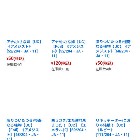
アナ/小さな妹【UC】
アナ/小さな妹【UC】
凍りついたつる/怪奇
《アメジスト》
【Foil】《アメジス
なる植物【UC】《ア
[52/204・JA・11]
ト》[52/204・JA・
メジスト》[68/204・
11]
JA・11]
50
(税込)
¥
120
50
(税込)
(税込)
¥
¥
在庫数4点
在庫数16点
在庫数4点
凍りついたつる/怪奇
白うさぎ/また遅れち
リキッデーター/こお
なる植物【UC】
まった！【UC】《エ
りゃ結構！【UC】
【Foil】《アメジス
メラルド》[89/204・
《ルビー》
ト》[68/204・JA・
JA・11]
[111/204・JA・11]
11]