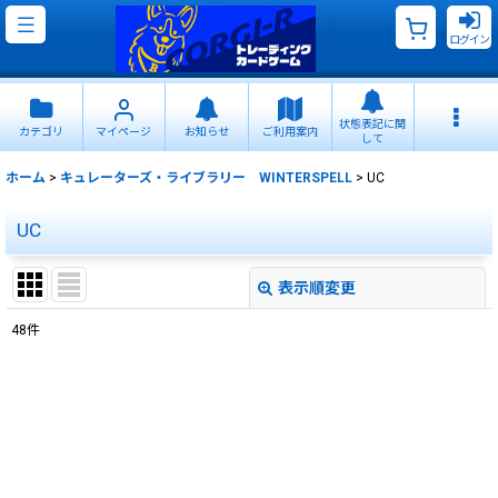
ログイン
状態表記に関
カテゴリ
マイページ
お知らせ
ご利用案内
して
ホーム
>
キュレーターズ・ライブラリー WINTERSPELL
>
UC
UC
表示順変更
閉じる
48
件
表示数
:
並び順
:
絞り込む