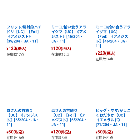
フリット/反射的ハチ
ミーコ/拾い食うアラ
ミーコ/拾い食うアラ
ドリ【UC】【Foil】
イグマ【UC】《アメ
イグマ【UC】
《アメジスト》
ジスト》[46/204・
【Foil】《アメジス
[39/204・JA・11]
JA・11]
ト》[46/204・JA・
11]
120
120
(税込)
(税込)
¥
¥
220
(税込)
¥
在庫数17点
在庫数15点
在庫数14点
母さんの首飾り
母さんの首飾り
ビッグ・ママ/かしこ
【UC】《アメジス
【UC】【Foil】《ア
くおだやか【UC】
ト》[65/204・JA・
メジスト》[65/204・
《エメラルド》
11]
JA・11]
[71/204・JA・11]
50
120
50
(税込)
(税込)
(税込)
¥
¥
¥
在庫数18点
在庫数5点
在庫数21点