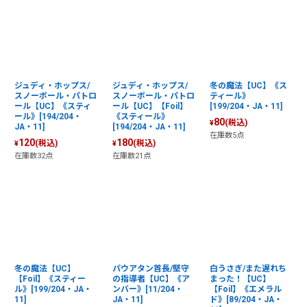
ジュディ・ホップス/
ジュディ・ホップス/
冬の魔法【UC】《ス
スノーボール・パトロ
スノーボール・パトロ
ティール》
ール【UC】《スティ
ール【UC】【Foil】
[199/204・JA・11]
ール》[194/204・
《スティール》
80
(税込)
¥
JA・11]
[194/204・JA・11]
在庫数5点
120
180
(税込)
(税込)
¥
¥
在庫数32点
在庫数21点
冬の魔法【UC】
パウアタン首長/堅守
白うさぎ/また遅れち
【Foil】《スティー
の指導者【UC】《ア
まった！【UC】
ル》[199/204・JA・
ンバー》[11/204・
【Foil】《エメラル
11]
JA・11]
ド》[89/204・JA・