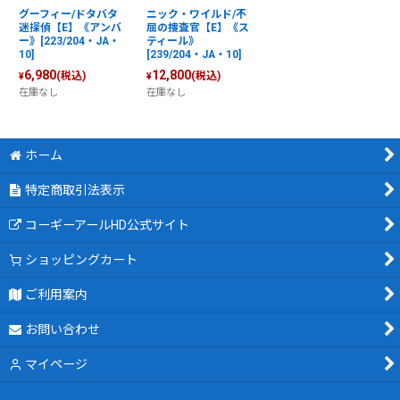
グーフィー/ドタバタ
ニック・ワイルド/不
迷探偵【E】《アンバ
屈の捜査官【E】《ス
ー》[223/204・JA・
ティール》
10]
[239/204・JA・10]
6,980
12,800
(税込)
(税込)
¥
¥
在庫なし
在庫なし
ホーム
特定商取引法表示
コーギーアールHD公式サイト
ショッピングカート
ご利用案内
お問い合わせ
マイページ