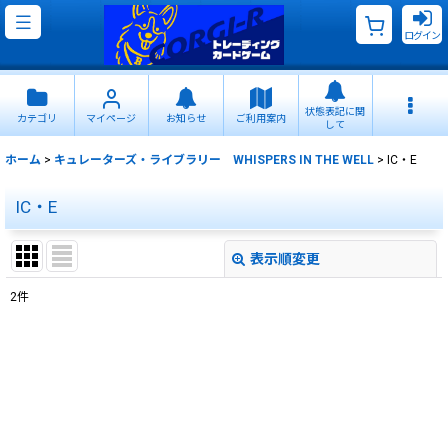
ログイン
状態表記に関
カテゴリ
マイページ
お知らせ
ご利用案内
して
ホーム
>
キュレーターズ・ライブラリー WHISPERS IN THE WELL
>
IC・E
IC・E
表示順変更
閉じる
2
件
表示数
:
並び順
:
絞り込む