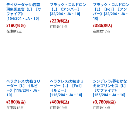
デイジーダック/超常
ブラック・コルドロン
ブラック・コルドロン
現象調査官【L】《サ
【L】《アンバー》
【L】【Foil】《アン
ファイア》
[32/204・JA・10]
バー》[32/204・JA・
[154/204・JA・10]
10]
220
(税込)
¥
180
380
(税込)
(税込)
¥
¥
在庫数11点
在庫数2点
在庫数17点
ヘラクレス/力強きリ
ヘラクレス/力強きリ
シンデレラ/夢をかな
ーダー【L】《ルビ
ーダー【L】【Foil】
えたプリンセス【L】
ー》[118/204・JA・
《ルビー》
《サファイア》
10]
[118/204・JA・10]
[155/204・JA・10]
380
480
3,780
(税込)
(税込)
(税込)
¥
¥
¥
在庫数12点
在庫数19点
在庫数14点