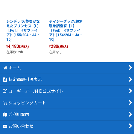
シンデレラ/夢をかな
デイジーダック/超常
えたプリンセス【L】
現象調査官【L】
【Foil】《サファイ
【Foil】《サファイ
ア》[155/204・JA・
ア》[154/204・JA・
10]
10]
4,480
280
(税込)
(税込)
¥
¥
在庫数12点
在庫なし
ホーム
特定商取引法表示
コーギーアールHD公式サイト
ショッピングカート
ご利用案内
お問い合わせ