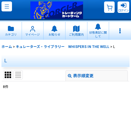
ログイン
状態表記に関
カテゴリ
マイページ
お知らせ
ご利用案内
して
ホーム
>
キュレーターズ・ライブラリー WHISPERS IN THE WELL
>
L
L
表示順変更
閉じる
8
件
表示数
:
並び順
:
絞り込む