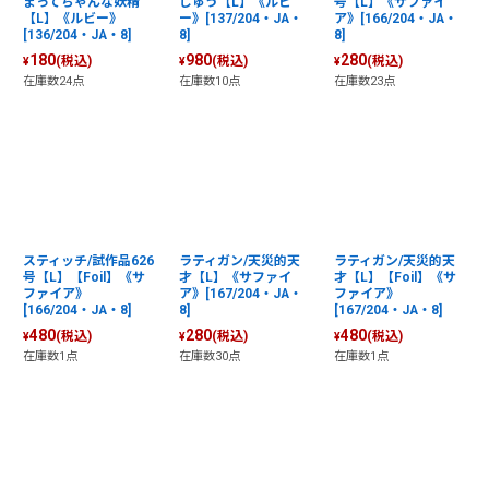
まってちゃんな妖精
じゅう【L】《ルビ
号【L】《サファイ
【L】《ルビー》
ー》[137/204・JA・
ア》[166/204・JA・
[136/204・JA・8]
8]
8]
180
980
280
(税込)
(税込)
(税込)
¥
¥
¥
在庫数24点
在庫数10点
在庫数23点
スティッチ/試作品626
ラティガン/天災的天
ラティガン/天災的天
号【L】【Foil】《サ
才【L】《サファイ
才【L】【Foil】《サ
ファイア》
ア》[167/204・JA・
ファイア》
[166/204・JA・8]
8]
[167/204・JA・8]
480
280
480
(税込)
(税込)
(税込)
¥
¥
¥
在庫数1点
在庫数30点
在庫数1点