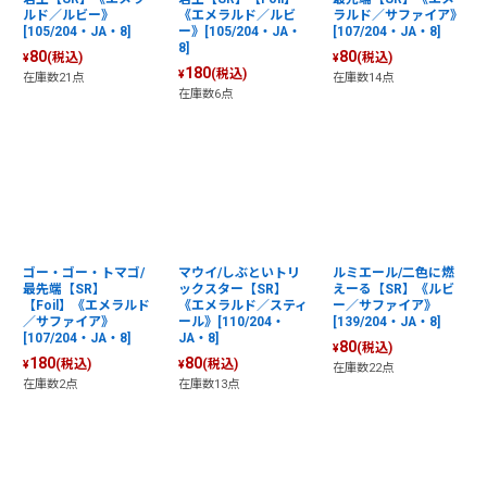
ルド／ルビー》
《エメラルド／ルビ
ラルド／サファイア》
[105/204・JA・8]
ー》[105/204・JA・
[107/204・JA・8]
8]
80
80
(税込)
(税込)
¥
¥
180
(税込)
¥
在庫数21点
在庫数14点
在庫数6点
ゴー・ゴー・トマゴ/
マウイ/しぶといトリ
ルミエール/二色に燃
最先端【SR】
ックスター【SR】
えーる【SR】《ルビ
【Foil】《エメラルド
《エメラルド／スティ
ー／サファイア》
／サファイア》
ール》[110/204・
[139/204・JA・8]
[107/204・JA・8]
JA・8]
80
(税込)
¥
180
80
(税込)
(税込)
¥
¥
在庫数22点
在庫数2点
在庫数13点