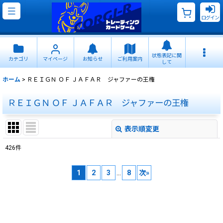
ログイン
状態表記に関
カテゴリ
マイページ
お知らせ
ご利用案内
して
ホーム
>
ＲＥＩＧＮ ＯＦ ＪＡＦＡＲ ジャファーの王権
ＲＥＩＧＮ ＯＦ ＪＡＦＡＲ ジャファーの王権
表示順変更
閉じる
426
件
サブカテゴリ
:
1
2
3
...
8
次
»
表示数
:
並び順
: