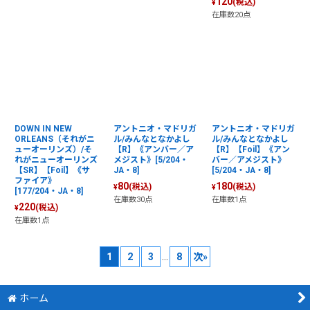
120
(税込)
¥
在庫数20点
DOWN IN NEW
アントニオ・マドリガ
アントニオ・マドリガ
ORLEANS（それがニ
ル/みんなとなかよし
ル/みんなとなかよし
ューオーリンズ）/そ
【R】《アンバー／ア
【R】【Foil】《アン
れがニューオーリンズ
メジスト》[5/204・
バー／アメジスト》
【SR】【Foil】《サ
JA・8]
[5/204・JA・8]
ファイア》
80
180
(税込)
(税込)
¥
¥
[177/204・JA・8]
在庫数30点
在庫数1点
220
(税込)
¥
在庫数1点
1
2
3
...
8
次
»
ホーム