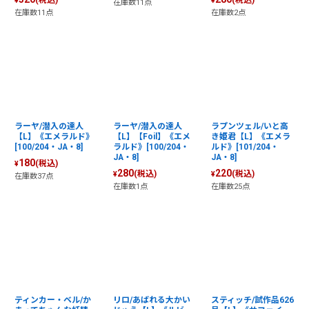
(税込)
(税込)
¥
¥
在庫数11点
在庫数11点
在庫数2点
ラーヤ/潜入の達人
ラーヤ/潜入の達人
ラプンツェル/いと高
【L】《エメラルド》
【L】【Foil】《エメ
き姫君【L】《エメラ
[100/204・JA・8]
ラルド》[100/204・
ルド》[101/204・
JA・8]
JA・8]
180
(税込)
¥
280
220
(税込)
(税込)
¥
¥
在庫数37点
在庫数1点
在庫数25点
ティンカー・ベル/か
リロ/あばれる大かい
スティッチ/試作品626