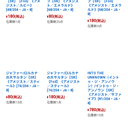
【SR】【Foil】《アメ
フ【SR】《アメジス
フ【SR】【Foil】
ジスト／ルビー》
ト／エメラルド》
《アメジスト／エメラ
[48/204・JA・8]
[68/204・JA・8]
ルド》[68/204・JA・
8]
180
80
(税込)
(税込)
¥
¥
180
(税込)
¥
在庫数1点
在庫数25点
在庫数3点
ジャファー/ロルカナ
ジャファー/ロルカナ
INTO THE
の大サルタン【SR】
の大サルタン【SR】
UNKNOWN（イント
《アメジスト／スティ
【Foil】《アメジスト
ゥ・ジ・アンノウ
ール》[74/204・JA・
／スティール》
ン）/イントゥ・ジ・
8]
[74/204・JA・8]
アンノウン【SR】
《アメジスト／サファ
80
180
(税込)
(税込)
¥
¥
イア》[81/204・JA・
在庫数13点
在庫数1点
8]
780
(税込)
¥
在庫数19点