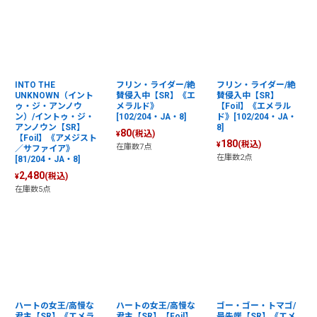
INTO THE
フリン・ライダー/絶
フリン・ライダー/絶
UNKNOWN（イント
賛侵入中【SR】《エ
賛侵入中【SR】
ゥ・ジ・アンノウ
メラルド》
【Foil】《エメラル
ン）/イントゥ・ジ・
[102/204・JA・8]
ド》[102/204・JA・
アンノウン【SR】
8]
80
(税込)
¥
【Foil】《アメジスト
180
(税込)
¥
在庫数7点
／サファイア》
在庫数2点
[81/204・JA・8]
2,480
(税込)
¥
在庫数5点
ハートの女王/高慢な
ハートの女王/高慢な
ゴー・ゴー・トマゴ/
君主【SR】《エメラ
君主【SR】【Foil】
最先端【SR】《エメ