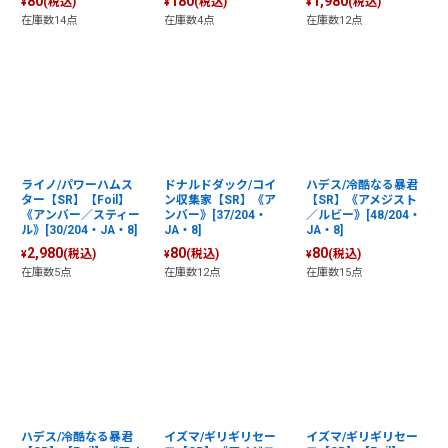
80
180
1,980
(税込)
(税込)
(税込)
¥
¥
¥
在庫数14点
在庫数4点
在庫数12点
ライノ/パワーハムス
ドナルドダック/コイ
ハデス/冷酷なる暴君
ター【SR】【Foil】
ン収集家【SR】《ア
【SR】《アメジスト
《アンバー／スティー
ンバー》[37/204・
／ルビー》[48/204・
ル》[30/204・JA・8]
JA・8]
JA・8]
2,980
80
80
(税込)
(税込)
(税込)
¥
¥
¥
在庫数5点
在庫数12点
在庫数15点
ハデス/冷酷なる暴君
イズマ/ギリギリセー
イズマ/ギリギリセー