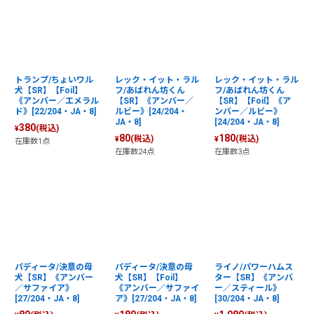
トランプ/ちょいワル
レック・イット・ラル
レック・イット・ラル
犬【SR】【Foil】
フ/あばれん坊くん
フ/あばれん坊くん
《アンバー／エメラル
【SR】《アンバー／
【SR】【Foil】《ア
ド》[22/204・JA・8]
ルビー》[24/204・
ンバー／ルビー》
JA・8]
[24/204・JA・8]
380
(税込)
¥
80
180
(税込)
(税込)
¥
¥
在庫数1点
在庫数24点
在庫数3点
パディータ/決意の母
パディータ/決意の母
ライノ/パワーハムス
犬【SR】《アンバー
犬【SR】【Foil】
ター【SR】《アンバ
／サファイア》
《アンバー／サファイ
ー／スティール》
[27/204・JA・8]
ア》[27/204・JA・8]
[30/204・JA・8]