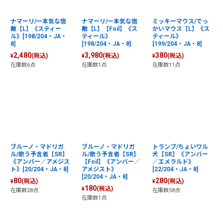
ナマーリ/一本気な宿
ナマーリ/一本気な宿
ミッキーマウス/でっ
敵【L】《スティー
敵【L】【Foil】《ス
かいマウス【L】《ス
ル》[198/204・JA・
ティール》
ティール》
8]
[198/204・JA・8]
[199/204・JA・8]
2,480
3,980
380
(税込)
(税込)
(税込)
¥
¥
¥
在庫数6点
在庫数1点
在庫数11点
ブルーノ・マドリガ
ブルーノ・マドリガ
トランプ/ちょいワル
ル/歌う予言者【SR】
ル/歌う予言者【SR】
犬【SR】《アンバー
《アンバー／アメジス
【Foil】《アンバー／
／エメラルド》
ト》[20/204・JA・8]
アメジスト》
[22/204・JA・8]
[20/204・JA・8]
80
280
(税込)
(税込)
¥
¥
180
(税込)
¥
在庫数28点
在庫数58点
在庫数1点