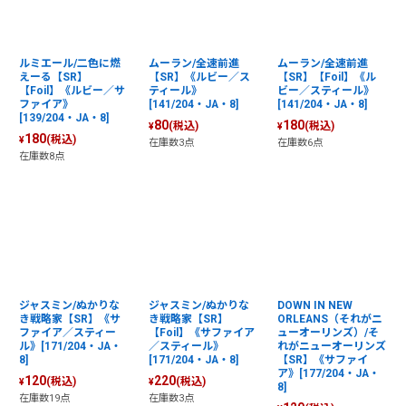
ルミエール/二色に燃
ムーラン/全速前進
ムーラン/全速前進
えーる【SR】
【SR】《ルビー／ス
【SR】【Foil】《ル
【Foil】《ルビー／サ
ティール》
ビー／スティール》
ファイア》
[141/204・JA・8]
[141/204・JA・8]
[139/204・JA・8]
80
180
(税込)
(税込)
¥
¥
180
(税込)
¥
在庫数3点
在庫数6点
在庫数8点
ジャスミン/ぬかりな
ジャスミン/ぬかりな
DOWN IN NEW
き戦略家【SR】《サ
き戦略家【SR】
ORLEANS（それがニ
ファイア／スティー
【Foil】《サファイア
ューオーリンズ）/そ
ル》[171/204・JA・
／スティール》
れがニューオーリンズ
8]
[171/204・JA・8]
【SR】《サファイ
ア》[177/204・JA・
120
220
(税込)
(税込)
¥
¥
8]
在庫数19点
在庫数3点