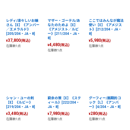
絞り込む
レディ/凛々しいお嬢
マザー・ゴーテル/あ
ここではみんなが魔法
さん【E】《アンバー
なたのためよ【E】
使い【E】《アメジス
／エメラルド》
《アメジスト／ルビ
ト》[212/204・JA・
[205/204・JA・8]
ー》[211/204・JA・
8]
8]
37,800
5,980
(税込)
(税込)
¥
¥
4,480
(税込)
¥
在庫数1点
在庫数1点
在庫数1点
シャン・ユーの剣
窮余の策【E】《ステ
グーフィー/画期的コ
【E】《ルビー》
ィール》[222/204・
ック【L】《アンバ
[219/204・JA・8]
JA・8]
ー》[4/204・JA・8]
3,480
7,980
280
(税込)
(税込)
(税込)
¥
¥
¥
在庫数1点
在庫数1点
在庫数11点