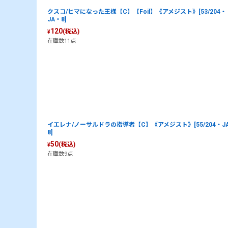
クスコ/ヒマになった王様【C】【Foil】《アメジスト》[53/204・
JA・8]
120
(税込)
¥
在庫数11点
イエレナ/ノーサルドラの指導者【C】《アメジスト》[55/204・J
8]
50
(税込)
¥
在庫数9点