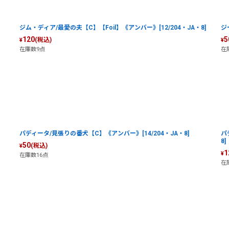
ジム・ディア/最愛の夫【C】【Foil】《アンバー》[12/204・JA・8]
ジ
120
5
(税込)
¥
¥
在庫数9点
在
パディータ/見張りの番犬【C】《アンバー》[14/204・JA・8]
パ
8]
50
(税込)
¥
1
¥
在庫数16点
在