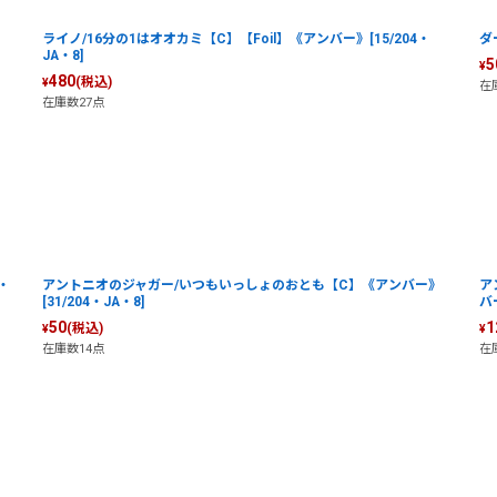
ライノ/16分の1はオオカミ【C】【Foil】《アンバー》[15/204・
ダ
JA・8]
5
¥
480
(税込)
¥
在
在庫数27点
・
アントニオのジャガー/いつもいっしょのおとも【C】《アンバー》
ア
[31/204・JA・8]
バー
50
1
(税込)
¥
¥
在庫数14点
在