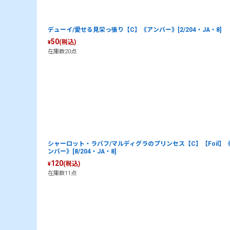
デューイ/愛せる見栄っ張り【C】《アンバー》[2/204・JA・8]
50
(税込)
¥
在庫数20点
シャーロット・ラバフ/マルディグラのプリンセス【C】【Foil】
ンバー》[8/204・JA・8]
120
(税込)
¥
在庫数11点