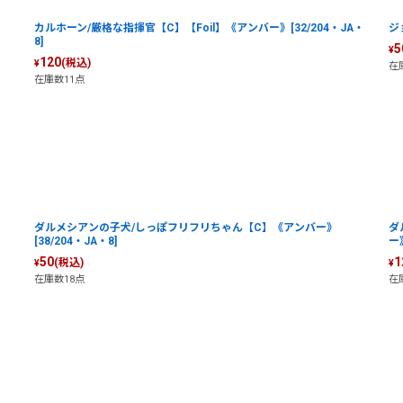
カルホーン/厳格な指揮官【C】【Foil】《アンバー》[32/204・JA・
ジ
8]
5
¥
120
(税込)
¥
在
在庫数11点
ダルメシアンの子犬/しっぽフリフリちゃん【C】《アンバー》
ダ
[38/204・JA・8]
ー》
50
1
(税込)
¥
¥
在庫数18点
在