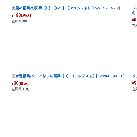
宮殿の衛兵/幻影兵【C】【Foil】《アメジスト》[45/204・JA・8]
ブ
8]
180
(税込)
¥
5
¥
在庫数8点
在
王宮警備兵/タコになった衛兵【C】《アメジスト》[52/204・JA・8]
ク
80
5
(税込)
¥
¥
在庫数36点
在