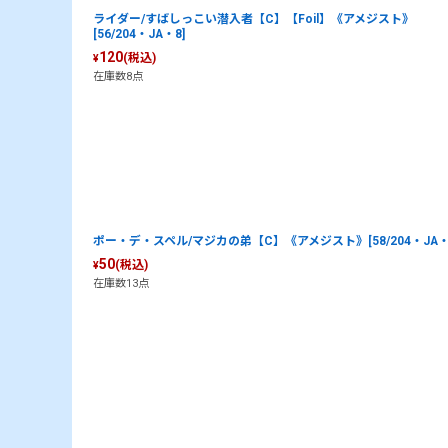
ライダー/すばしっこい潜入者【C】【Foil】《アメジスト》
[56/204・JA・8]
120
(税込)
¥
在庫数8点
ポー・デ・スペル/マジカの弟【C】《アメジスト》[58/204・JA・
50
(税込)
¥
在庫数13点