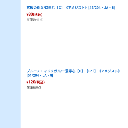
宮殿の衛兵/幻影兵【C】《アメジスト》[45/204・JA・8]
80
(税込)
¥
在庫数41点
ブルーノ・マドリガル/一意専心【C】【Foil】《アメジスト》
[51/204・JA・8]
120
(税込)
¥
在庫数8点