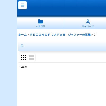
カテゴリ
マイページ
ホーム
>
ＲＥＩＧＮ ＯＦ ＪＡＦＡＲ ジャファーの王権
>
C
C
144
件
表示数
:
並び順
: