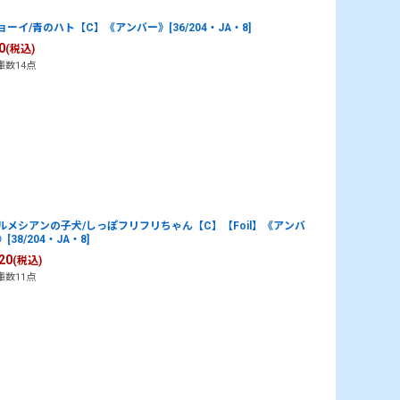
ョーイ/青のハト【C】《アンバー》[36/204・JA・8]
0
(税込)
庫数14点
ルメシアンの子犬/しっぽフリフリちゃん【C】【Foil】《アンバ
[38/204・JA・8]
20
(税込)
庫数11点