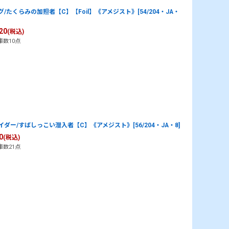
グ/たくらみの加担者【C】【Foil】《アメジスト》[54/204・JA・
20
(税込)
庫数10点
イダー/すばしっこい潜入者【C】《アメジスト》[56/204・JA・8]
0
(税込)
庫数21点