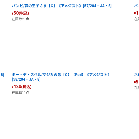
バンビ/森の王子さま【C】《アメジスト》[57/204・JA・8]
バ
50
1
(税込)
¥
¥
在庫数21点
在
8]
ポー・デ・スペル/マジカの弟【C】【Foil】《アメジスト》
ネ
[58/204・JA・8]
5
¥
120
(税込)
¥
在
在庫数11点