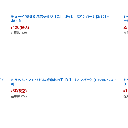
デューイ/愛せる見栄っ張り【C】【Foil】《アンバー》[2/204・
シ
JA・8]
ー》
120
5
(税込)
¥
¥
在庫数16点
在
《ア
ミラベル・マドリガル/好奇心の子【C】《アンバー》[10/204・JA・
ミ
8]
[1
50
1
(税込)
¥
¥
在庫数22点
在