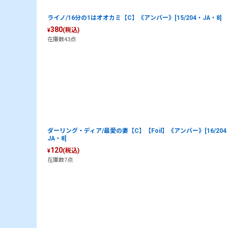
ライノ/16分の1はオオカミ【C】《アンバー》[15/204・JA・8]
380
(税込)
¥
在庫数43点
ダーリング・ディア/最愛の妻【C】【Foil】《アンバー》[16/204
JA・8]
120
(税込)
¥
在庫数7点