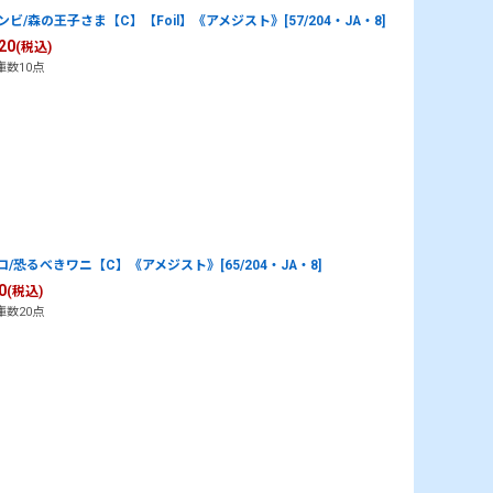
ンビ/森の王子さま【C】【Foil】《アメジスト》[57/204・JA・8]
20
(税込)
庫数10点
ロ/恐るべきワニ【C】《アメジスト》[65/204・JA・8]
0
(税込)
庫数20点