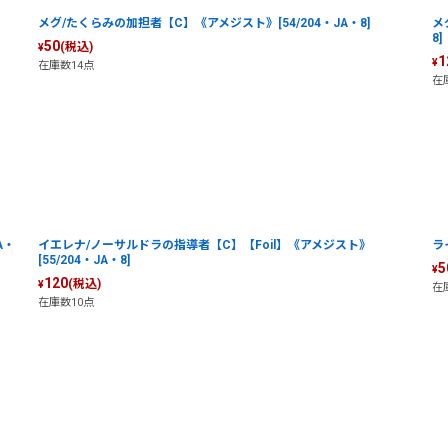
メグ/たくらみの加担者【C】《アメジスト》[54/204・JA・8]
メ
8]
50
(税込)
¥
1
¥
在庫数14点
在
A・
イエレナ/ノーサルドラの指導者【C】【Foil】《アメジスト》
ラ
[55/204・JA・8]
5
¥
120
(税込)
¥
在
在庫数10点