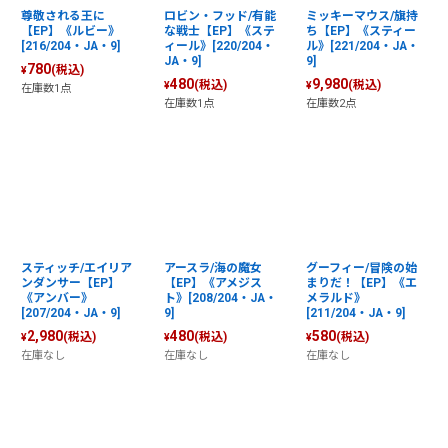
尊敬される王に
ロビン・フッド/有能
ミッキーマウス/旗持
【EP】《ルビー》
な戦士【EP】《ステ
ち【EP】《スティー
[216/204・JA・9]
ィール》[220/204・
ル》[221/204・JA・
JA・9]
9]
780
(税込)
¥
480
9,980
(税込)
(税込)
¥
¥
在庫数1点
在庫数1点
在庫数2点
スティッチ/エイリア
アースラ/海の魔女
グーフィー/冒険の始
ンダンサー【EP】
【EP】《アメジス
まりだ！【EP】《エ
《アンバー》
ト》[208/204・JA・
メラルド》
[207/204・JA・9]
9]
[211/204・JA・9]
2,980
480
580
(税込)
(税込)
(税込)
¥
¥
¥
在庫なし
在庫なし
在庫なし