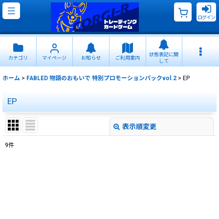
ログイン
状態表記に関
カテゴリ
マイページ
お知らせ
ご利用案内
して
ホーム
>
FABLED 物語のおもいで 特別プロモーションパックvol.2
>
EP
EP
表示順変更
閉じる
9
件
表示数
:
並び順
:
絞り込む