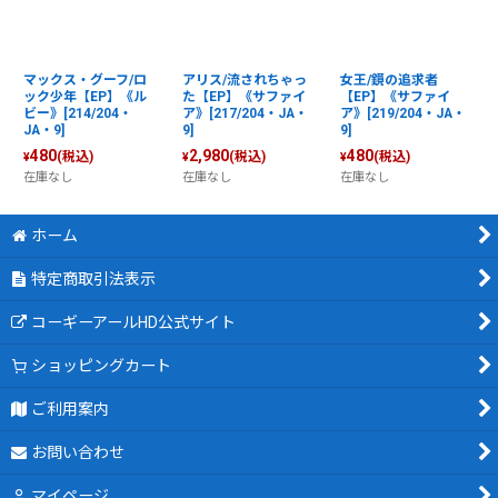
マックス・グーフ/ロ
アリス/流されちゃっ
女王/鏡の追求者
ック少年【EP】《ル
た【EP】《サファイ
【EP】《サファイ
ビー》[214/204・
ア》[217/204・JA・
ア》[219/204・JA・
JA・9]
9]
9]
480
2,980
480
(税込)
(税込)
(税込)
¥
¥
¥
在庫なし
在庫なし
在庫なし
ホーム
特定商取引法表示
コーギーアールHD公式サイト
ショッピングカート
ご利用案内
お問い合わせ
マイページ