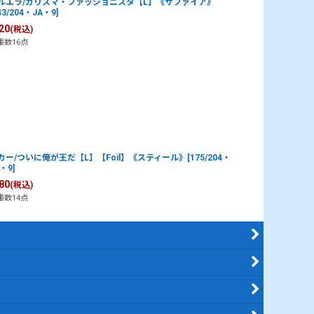
ルエラ/カリスマ・ファッショニスタ【L】《サファイア》
43/204・JA・9]
20
(税込)
庫数16点
カー/ついに俺が王だ【L】【Foil】《スティール》[175/204・
・9]
80
(税込)
庫数14点