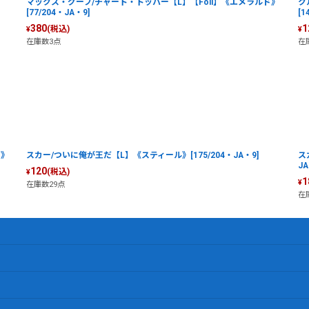
マックス・グーフ/チャート・トッパー【L】【Foil】《エメラルド》
ク
[77/204・JA・9]
[1
380
1
(税込)
¥
¥
在庫数3点
在
ア》
スカー/ついに俺が王だ【L】《スティール》[175/204・JA・9]
ス
JA
120
(税込)
¥
1
¥
在庫数29点
在