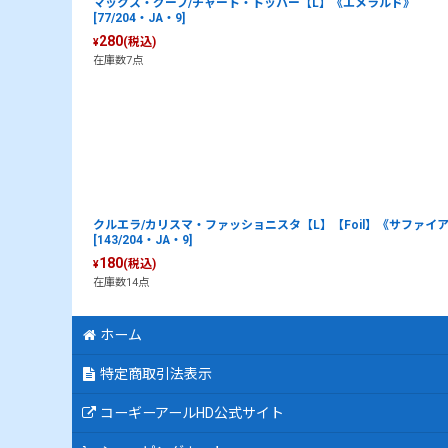
マックス・グーフ/チャート・トッパー【L】《エメラルド》
[77/204・JA・9]
280
(税込)
¥
在庫数7点
クルエラ/カリスマ・ファッショニスタ【L】【Foil】《サファイ
[143/204・JA・9]
180
(税込)
¥
在庫数14点
ホーム
特定商取引法表示
コーギーアールHD公式サイト