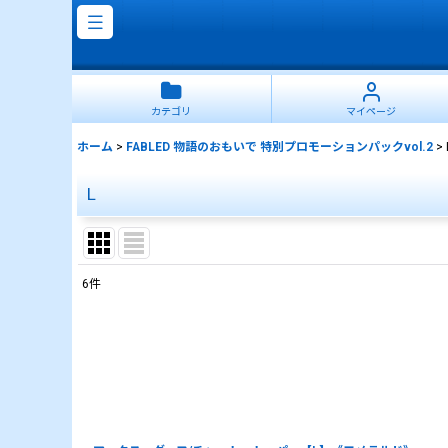
カテゴリ
マイページ
ホーム
>
FABLED 物語のおもいで 特別プロモーションパックvol.2
>
L
6
件
表示数
:
並び順
: