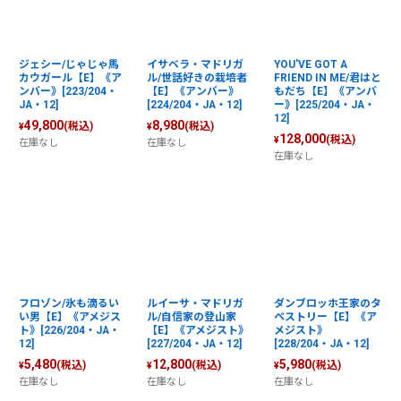
ジェシー/じゃじゃ馬
イサベラ・マドリガ
YOU'VE GOT A
カウガール【E】《ア
ル/世話好きの栽培者
FRIEND IN ME/君はと
ンバー》[223/204・
【E】《アンバー》
もだち【E】《アンバ
JA・12]
[224/204・JA・12]
ー》[225/204・JA・
12]
49,800
8,980
(税込)
(税込)
¥
¥
128,000
(税込)
¥
在庫なし
在庫なし
在庫なし
フロゾン/氷も滴るい
ルイーサ・マドリガ
ダンブロッホ王家のタ
い男【E】《アメジス
ル/自信家の登山家
ペストリー【E】《ア
ト》[226/204・JA・
【E】《アメジスト》
メジスト》
12]
[227/204・JA・12]
[228/204・JA・12]
5,480
12,800
5,980
(税込)
(税込)
(税込)
¥
¥
¥
在庫なし
在庫なし
在庫なし