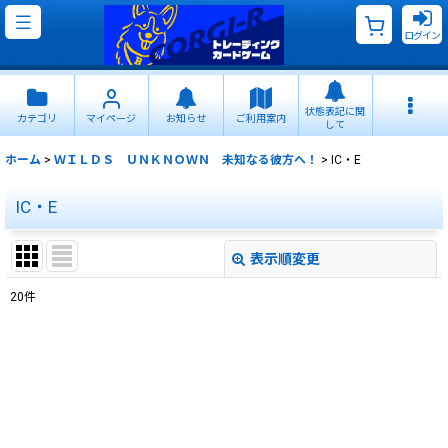
ログイン
状態表記に関
カテゴリ
マイページ
お知らせ
ご利用案内
して
ホーム
>
ＷＩＬＤＳ ＵＮＫＮＯＷＮ 未知なる彼方へ！
>
IC・E
IC・E
表示順変更
閉じる
20
件
表示数
:
並び順
:
絞り込む