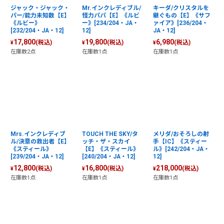
ジャック・ジャック・
Mr.インクレディブル/
キーダ/クリスタルを
パー/能力未知数【E】
怪力パパ【E】《ルビ
継ぐもの【E】《サフ
《ルビー》
ー》[234/204・JA・
ァイア》[236/204・
[232/204・JA・12]
12]
JA・12]
17,800
19,800
6,980
(税込)
(税込)
(税込)
¥
¥
¥
在庫数2点
在庫数1点
在庫数1点
Mrs.インクレディブ
TOUCH THE SKY/タ
メリダ/おそろしの射
ル/決意の救出者【E】
ッチ・ザ・スカイ
手【IC】《スティー
《スティール》
【E】《スティール》
ル》[242/204・JA・
[239/204・JA・12]
[240/204・JA・12]
12]
12,800
16,800
218,000
(税込)
(税込)
(税込)
¥
¥
¥
在庫数1点
在庫数1点
在庫数1点