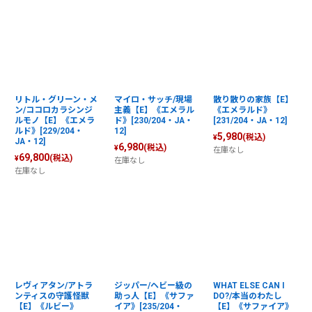
リトル・グリーン・メ
マイロ・サッチ/現場
散り散りの家族【E】
ン/ココロカラシンジ
主義【E】《エメラル
《エメラルド》
ルモノ【E】《エメラ
ド》[230/204・JA・
[231/204・JA・12]
ルド》[229/204・
12]
5,980
(税込)
¥
JA・12]
6,980
(税込)
¥
在庫なし
69,800
(税込)
¥
在庫なし
在庫なし
レヴィアタン/アトラ
ジッパー/ヘビー級の
WHAT ELSE CAN I
ンティスの守護怪獣
助っ人【E】《サファ
DO?/本当のわたし
【E】《ルビー》
イア》[235/204・
【E】《サファイア》