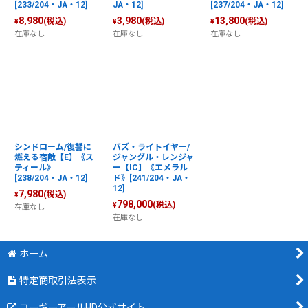
[233/204・JA・12]
JA・12]
[237/204・JA・12]
8,980
3,980
13,800
(税込)
(税込)
(税込)
¥
¥
¥
在庫なし
在庫なし
在庫なし
シンドローム/復讐に
バズ・ライトイヤー/
燃える宿敵【E】《ス
ジャングル・レンジャ
ティール》
ー【IC】《エメラル
[238/204・JA・12]
ド》[241/204・JA・
12]
7,980
(税込)
¥
798,000
(税込)
¥
在庫なし
在庫なし
ホーム
特定商取引法表示
コーギーアールHD公式サイト