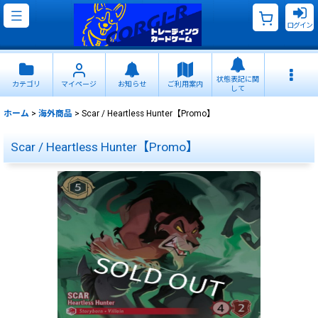
ログイン
状態表記に関
カテゴリ
マイページ
お知らせ
ご利用案内
して
ホーム
>
海外商品
>
Scar / Heartless Hunter【Promo】
Scar / Heartless Hunter【Promo】