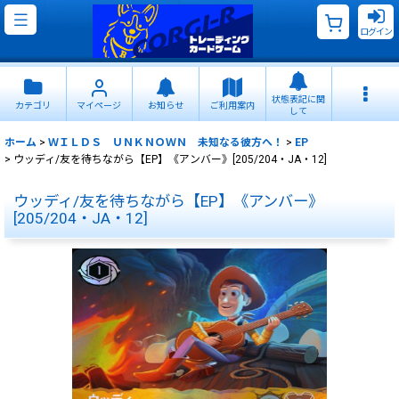
ログイン
状態表記に関
カテゴリ
マイページ
お知らせ
ご利用案内
して
ホーム
>
ＷＩＬＤＳ ＵＮＫＮＯＷＮ 未知なる彼方へ！
>
EP
>
ウッディ/友を待ちながら【EP】《アンバー》[205/204・JA・12]
ウッディ/友を待ちながら【EP】《アンバー》
[205/204・JA・12]