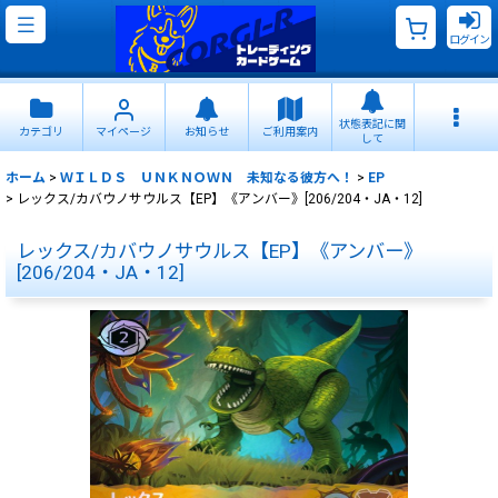
ログイン
状態表記に関
カテゴリ
マイページ
お知らせ
ご利用案内
して
ホーム
>
ＷＩＬＤＳ ＵＮＫＮＯＷＮ 未知なる彼方へ！
>
EP
>
レックス/カバウノサウルス【EP】《アンバー》[206/204・JA・12]
レックス/カバウノサウルス【EP】《アンバー》
[206/204・JA・12]