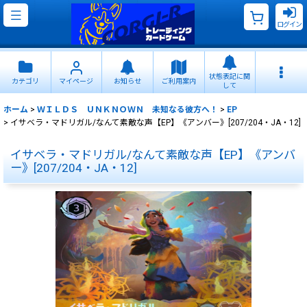
ログイン
状態表記に関
カテゴリ
マイページ
お知らせ
ご利用案内
して
ホーム
>
ＷＩＬＤＳ ＵＮＫＮＯＷＮ 未知なる彼方へ！
>
EP
>
イサベラ・マドリガル/なんて素敵な声【EP】《アンバー》[207/204・JA・12]
イサベラ・マドリガル/なんて素敵な声【EP】《アンバ
ー》[207/204・JA・12]