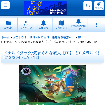
ログイン
状態表記に関
カテゴリ
マイページ
お知らせ
ご利用案内
して
ホーム
>
ＷＩＬＤＳ ＵＮＫＮＯＷＮ 未知なる彼方へ！
>
EP
>
ドナルドダック/気まぐれな旅人【EP】《エメラルド》[212/204・JA・12]
ドナルドダック/気まぐれな旅人【EP】《エメラルド》
[212/204・JA・12]