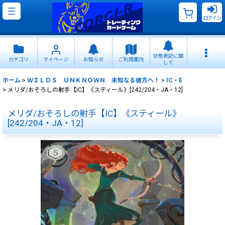
ログイン
状態表記に関
カテゴリ
マイページ
お知らせ
ご利用案内
して
ホーム
>
ＷＩＬＤＳ ＵＮＫＮＯＷＮ 未知なる彼方へ！
>
IC・E
>
メリダ/おそろしの射手【IC】《スティール》[242/204・JA・12]
メリダ/おそろしの射手【IC】《スティール》
[242/204・JA・12]