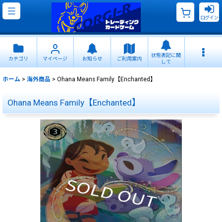
ログイン
状態表記に関
カテゴリ
マイページ
お知らせ
ご利用案内
して
ホーム
>
海外商品
>
Ohana Means Family【Enchanted】
Ohana Means Family【Enchanted】