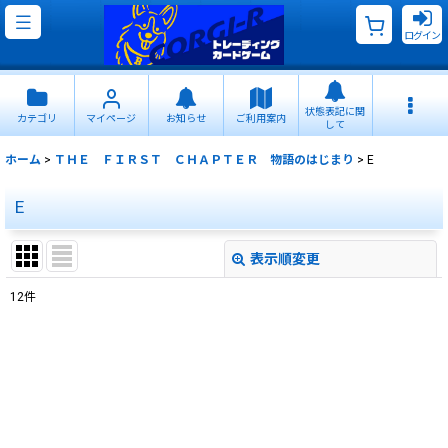
ログイン
状態表記に関
カテゴリ
マイページ
お知らせ
ご利用案内
して
ホーム
>
ＴＨＥ ＦＩＲＳＴ ＣＨＡＰＴＥＲ 物語のはじまり
>
E
E
表示順変更
閉じる
12
件
表示数
:
並び順
:
絞り込む