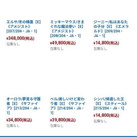
エルサ/冬の精霊【E】
ミッキーマウス/きま
ジーニー/私はあなた
《アメジスト》
ぐれな魔法使い【E】
の子分【E】《エメラ
[207/204・JA・1]
《アメジスト》
ルド》[209/204・
[208/204・JA・1]
JA・1]
348,000
(税込)
¥
49,800
14,800
(税込)
(税込)
¥
¥
在庫なし
在庫なし
在庫なし
オーロラ/夢見る守護
ベル/美しいけど変わ
シンバ/帰還した王
者【E】《サファイ
り者【E】《サファイ
【E】《スティール》
ア》[213/204・JA・
ア》[214/204・JA・
[215/204・JA・1]
1]
1]
14,800
(税込)
¥
34,800
39,800
(税込)
(税込)
¥
¥
在庫なし
在庫なし
在庫なし