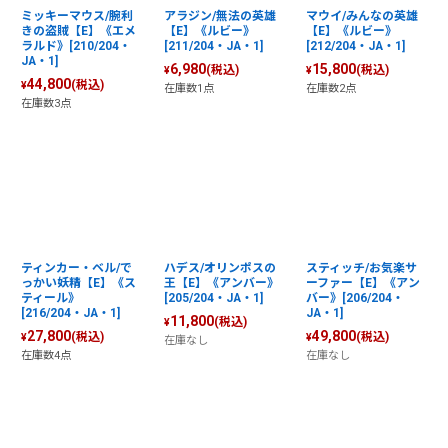
ミッキーマウス/腕利
アラジン/無法の英雄
マウイ/みんなの英雄
きの盗賊【E】《エメ
【E】《ルビー》
【E】《ルビー》
ラルド》[210/204・
[211/204・JA・1]
[212/204・JA・1]
JA・1]
6,980
15,800
(税込)
(税込)
¥
¥
44,800
(税込)
¥
在庫数1点
在庫数2点
在庫数3点
ティンカー・ベル/で
ハデス/オリンポスの
スティッチ/お気楽サ
っかい妖精【E】《ス
王【E】《アンバー》
ーファー【E】《アン
ティール》
[205/204・JA・1]
バー》[206/204・
[216/204・JA・1]
JA・1]
11,800
(税込)
¥
27,800
49,800
(税込)
(税込)
¥
¥
在庫なし
在庫数4点
在庫なし