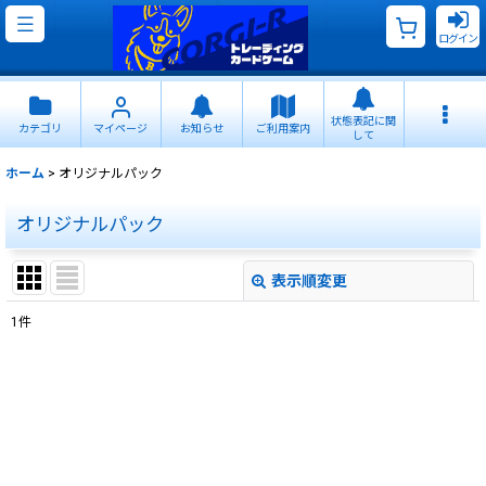
ログイン
状態表記に関
カテゴリ
マイページ
お知らせ
ご利用案内
して
ホーム
>
オリジナルパック
オリジナルパック
表示順変更
閉じる
1
件
表示数
:
並び順
:
絞り込む