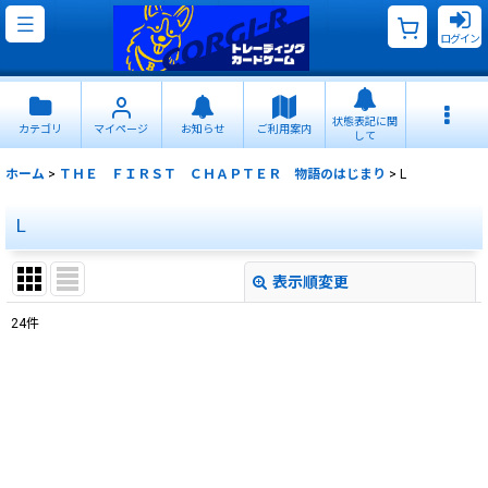
ログイン
状態表記に関
カテゴリ
マイページ
お知らせ
ご利用案内
して
ホーム
>
ＴＨＥ ＦＩＲＳＴ ＣＨＡＰＴＥＲ 物語のはじまり
>
L
L
表示順変更
閉じる
24
件
表示数
:
並び順
:
絞り込む