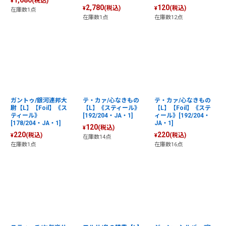
1,680
(税込)
¥
2,780
120
(税込)
(税込)
¥
¥
在庫数1点
在庫数1点
在庫数12点
ガントゥ/銀河連邦大
テ・カァ/心なきもの
テ・カァ/心なきもの
尉【L】【Foil】《ス
【L】《スティール》
【L】【Foil】《ステ
ティール》
[192/204・JA・1]
ィール》[192/204・
[178/204・JA・1]
JA・1]
120
(税込)
¥
220
220
(税込)
(税込)
¥
¥
在庫数14点
在庫数1点
在庫数16点