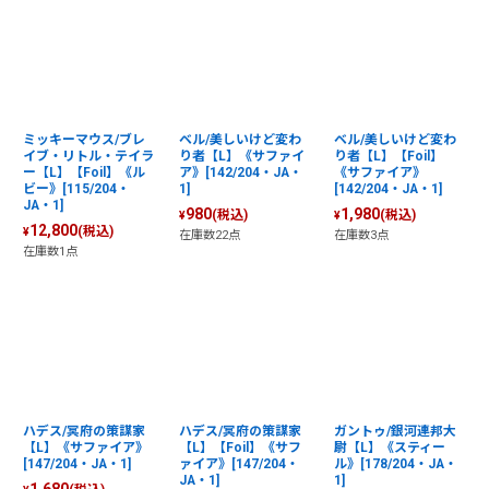
ミッキーマウス/ブレ
ベル/美しいけど変わ
ベル/美しいけど変わ
イブ・リトル・テイラ
り者【L】《サファイ
り者【L】【Foil】
ー【L】【Foil】《ル
ア》[142/204・JA・
《サファイア》
ビー》[115/204・
1]
[142/204・JA・1]
JA・1]
980
1,980
(税込)
(税込)
¥
¥
12,800
(税込)
¥
在庫数22点
在庫数3点
在庫数1点
ハデス/冥府の策謀家
ハデス/冥府の策謀家
ガントゥ/銀河連邦大
【L】《サファイア》
【L】【Foil】《サフ
尉【L】《スティー
[147/204・JA・1]
ァイア》[147/204・
ル》[178/204・JA・
JA・1]
1]