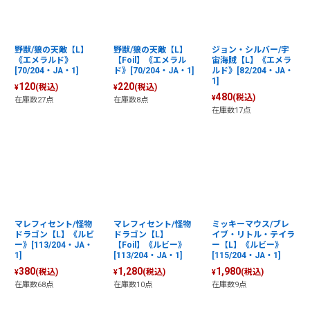
野獣/狼の天敵【L】
野獣/狼の天敵【L】
ジョン・シルバー/宇
《エメラルド》
【Foil】《エメラル
宙海賊【L】《エメラ
[70/204・JA・1]
ド》[70/204・JA・1]
ルド》[82/204・JA・
1]
120
220
(税込)
(税込)
¥
¥
480
(税込)
¥
在庫数27点
在庫数8点
在庫数17点
マレフィセント/怪物
マレフィセント/怪物
ミッキーマウス/ブレ
ドラゴン【L】《ルビ
ドラゴン【L】
イブ・リトル・テイラ
ー》[113/204・JA・
【Foil】《ルビー》
ー【L】《ルビー》
1]
[113/204・JA・1]
[115/204・JA・1]
380
1,280
1,980
(税込)
(税込)
(税込)
¥
¥
¥
在庫数68点
在庫数10点
在庫数9点