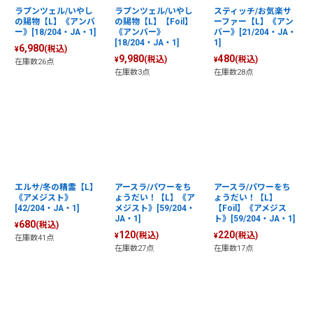
ラプンツェル/いやし
ラプンツェル/いやし
スティッチ/お気楽サ
の賜物【L】《アンバ
の賜物【L】【Foil】
ーファー【L】《アン
ー》[18/204・JA・1]
《アンバー》
バー》[21/204・JA・
[18/204・JA・1]
1]
6,980
(税込)
¥
9,980
480
(税込)
(税込)
¥
¥
在庫数26点
在庫数3点
在庫数28点
エルサ/冬の精霊【L】
アースラ/パワーをち
アースラ/パワーをち
《アメジスト》
ょうだい！【L】《ア
ょうだい！【L】
[42/204・JA・1]
メジスト》[59/204・
【Foil】《アメジス
JA・1]
ト》[59/204・JA・1]
680
(税込)
¥
120
220
(税込)
(税込)
¥
¥
在庫数41点
在庫数27点
在庫数17点