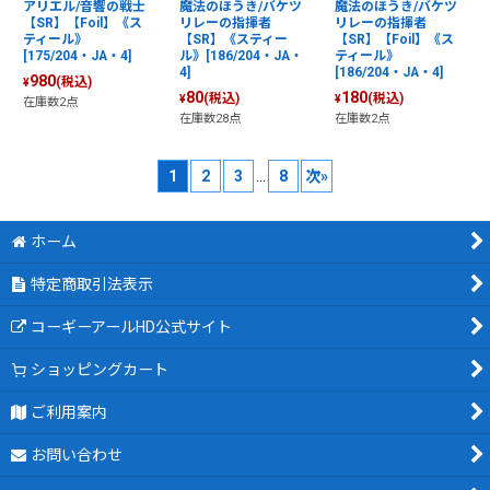
アリエル/音響の戦士
魔法のほうき/バケツ
魔法のほうき/バケツ
【SR】【Foil】《ス
リレーの指揮者
リレーの指揮者
ティール》
【SR】《スティー
【SR】【Foil】《ス
[175/204・JA・4]
ル》[186/204・JA・
ティール》
4]
[186/204・JA・4]
980
(税込)
¥
80
180
(税込)
(税込)
¥
¥
在庫数2点
在庫数28点
在庫数2点
1
2
3
...
8
次
»
ホーム
特定商取引法表示
コーギーアールHD公式サイト
ショッピングカート
ご利用案内
お問い合わせ