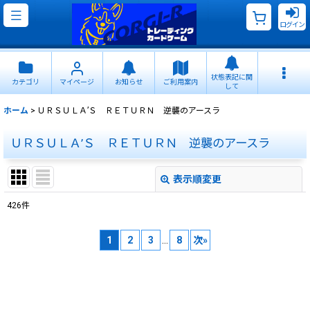
ログイン
状態表記に関
カテゴリ
マイページ
お知らせ
ご利用案内
して
ホーム
>
ＵＲＳＵＬＡ’Ｓ ＲＥＴＵＲＮ 逆襲のアースラ
ＵＲＳＵＬＡ’Ｓ ＲＥＴＵＲＮ 逆襲のアースラ
表示順変更
閉じる
426
件
サブカテゴリ
:
1
2
3
...
8
次
»
表示数
:
並び順
: