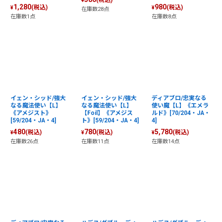
(税込)
¥
1,280
980
(税込)
(税込)
¥
¥
在庫数28点
在庫数1点
在庫数8点
イェン・シッド/強大
イェン・シッド/強大
ディアブロ/忠実なる
なる魔法使い【L】
なる魔法使い【L】
使い魔【L】《エメラ
《アメジスト》
【Foil】《アメジス
ルド》[70/204・JA・
[59/204・JA・4]
ト》[59/204・JA・4]
4]
480
780
5,780
(税込)
(税込)
(税込)
¥
¥
¥
在庫数26点
在庫数11点
在庫数14点