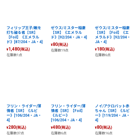
フィリップ王子/敵を
ゼウス/ミスター稲妻
ゼウス/ミスター稲妻
打ち破る者【SR】
【SR】《エメラル
【SR】【Foil】《エ
【Foil】《エメラル
ド》[92/204・JA・4]
メラルド》[92/204・
ド》[87/204・JA・4]
JA・4]
80
(税込)
¥
1,480
180
(税込)
(税込)
¥
¥
在庫数19点
在庫数1点
在庫数6点
フリン・ライダー/薄
フリン・ライダー/薄
ノイ/アクロバット赤
情者【SR】《ルビ
情者【SR】【Foil】
ちゃん【SR】《ルビ
ー》[106/204・JA・
《ルビー》
ー》[119/204・JA・
4]
[106/204・JA・4]
4]
280
480
80
(税込)
(税込)
(税込)
¥
¥
¥
在庫数37点
在庫数6点
在庫数16点