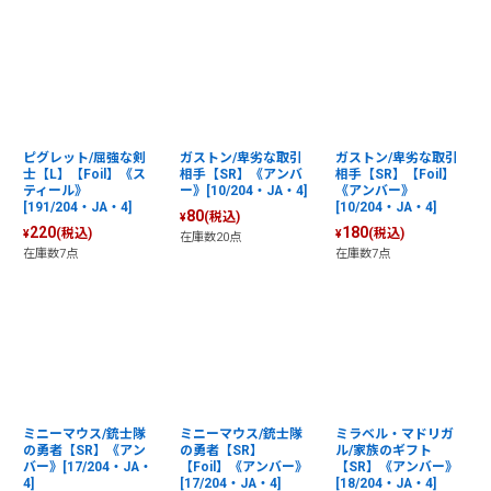
ピグレット/屈強な剣
ガストン/卑劣な取引
ガストン/卑劣な取引
士【L】【Foil】《ス
相手【SR】《アンバ
相手【SR】【Foil】
ティール》
ー》[10/204・JA・4]
《アンバー》
[191/204・JA・4]
[10/204・JA・4]
80
(税込)
¥
220
180
(税込)
(税込)
¥
¥
在庫数20点
在庫数7点
在庫数7点
ミニーマウス/銃士隊
ミニーマウス/銃士隊
ミラベル・マドリガ
の勇者【SR】《アン
の勇者【SR】
ル/家族のギフト
バー》[17/204・JA・
【Foil】《アンバー》
【SR】《アンバー》
4]
[17/204・JA・4]
[18/204・JA・4]