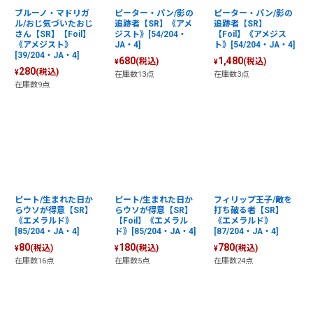
ブルーノ・マドリガ
ピーター・パン/影の
ピーター・パン/影の
ル/おじ気づいたおじ
追跡者【SR】《アメ
追跡者【SR】
さん【SR】【Foil】
ジスト》[54/204・
【Foil】《アメジス
《アメジスト》
JA・4]
ト》[54/204・JA・4]
[39/204・JA・4]
680
1,480
(税込)
(税込)
¥
¥
280
(税込)
¥
在庫数13点
在庫数3点
在庫数9点
ピート/生まれた日か
ピート/生まれた日か
フィリップ王子/敵を
らウソが得意【SR】
らウソが得意【SR】
打ち破る者【SR】
《エメラルド》
【Foil】《エメラル
《エメラルド》
[85/204・JA・4]
ド》[85/204・JA・4]
[87/204・JA・4]
80
180
780
(税込)
(税込)
(税込)
¥
¥
¥
在庫数16点
在庫数5点
在庫数24点