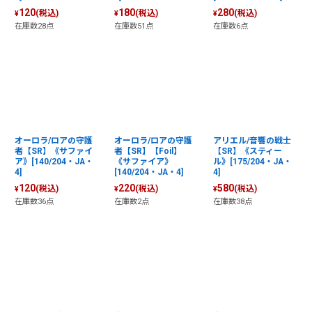
120
180
280
(税込)
(税込)
(税込)
¥
¥
¥
在庫数28点
在庫数51点
在庫数6点
オーロラ/ロアの守護
オーロラ/ロアの守護
アリエル/音響の戦士
者【SR】《サファイ
者【SR】【Foil】
【SR】《スティー
ア》[140/204・JA・
《サファイア》
ル》[175/204・JA・
4]
[140/204・JA・4]
4]
120
220
580
(税込)
(税込)
(税込)
¥
¥
¥
在庫数36点
在庫数2点
在庫数38点