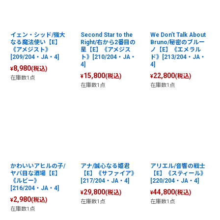
絞り込む
イェン・シッド/強大
Second Star to the
We Don’t Talk About
なる魔法使い【E】
Right/右から2番目の
Bruno/秘密のブルー
《アメジスト》
星【E】《アメジス
ノ【E】《エメラル
[209/204・JA・4]
ト》[210/204・JA・
ド》[213/204・JA・
4]
4]
8,980
(税込)
¥
15,800
22,800
(税込)
(税込)
¥
¥
在庫数1点
在庫数1点
在庫数1点
かわいいアヒルの子/
アナ/誠心なる姫君
アリエル/音響の戦士
ヤバ目な酒場【E】
【E】《サファイア》
【E】《スティール》
《ルビー》
[217/204・JA・4]
[220/204・JA・4]
[216/204・JA・4]
29,800
44,800
(税込)
(税込)
¥
¥
2,980
(税込)
¥
在庫数1点
在庫数1点
在庫数1点