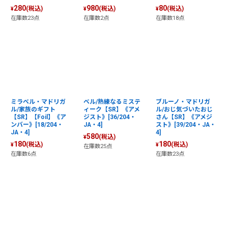
280
980
80
(税込)
(税込)
(税込)
¥
¥
¥
在庫数23点
在庫数2点
在庫数18点
ミラベル・マドリガ
ベル/熟練なるミステ
ブルーノ・マドリガ
ル/家族のギフト
ィーク【SR】《アメ
ル/おじ気づいたおじ
【SR】【Foil】《ア
ジスト》[36/204・
さん【SR】《アメジ
ンバー》[18/204・
JA・4]
スト》[39/204・JA・
JA・4]
4]
580
(税込)
¥
180
180
(税込)
(税込)
¥
¥
在庫数25点
在庫数6点
在庫数23点