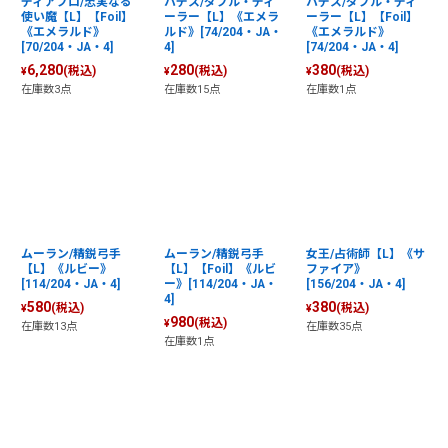
ディアブロ/忠実なる
ハデス/ダブル・ディ
ハデス/ダブル・ディ
使い魔【L】【Foil】
ーラー【L】《エメラ
ーラー【L】【Foil】
《エメラルド》
ルド》[74/204・JA・
《エメラルド》
[70/204・JA・4]
4]
[74/204・JA・4]
6,280
280
380
(税込)
(税込)
(税込)
¥
¥
¥
在庫数3点
在庫数15点
在庫数1点
ムーラン/精鋭弓手
ムーラン/精鋭弓手
女王/占術師【L】《サ
【L】《ルビー》
【L】【Foil】《ルビ
ファイア》
[114/204・JA・4]
ー》[114/204・JA・
[156/204・JA・4]
4]
580
380
(税込)
(税込)
¥
¥
980
(税込)
¥
在庫数13点
在庫数35点
在庫数1点