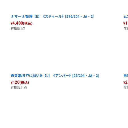
絞り込む
ナマーリ/朝霧【E】《スティール》[216/204・JA・2]
ム
4,480
1
(税込)
¥
¥
在庫数1点
在
白雪姫/井戸に願いを【L】《アンバー》[25/204・JA・2]
白
120
2
(税込)
¥
¥
在庫数21点
在