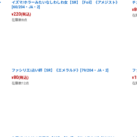
・
イズマ/ホラーみたいなしわしわ女【SR】【Foil】《アメジスト》
チ
[60/204・JA・2]
8
¥
220
(税込)
¥
在
在庫数8点
ファシリエ/占い師【SR】《エメラルド》[79/204・JA・2]
フ
80
1
(税込)
¥
¥
在庫数12点
在