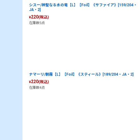
シスー/神聖なる水の竜【L】【Foil】《サファイア》[159/204・
JA・2]
220
(税込)
¥
在庫数5点
ナマーリ/朝霧【L】【Foil】《スティール》[189/204・JA・2]
220
(税込)
¥
在庫数4点