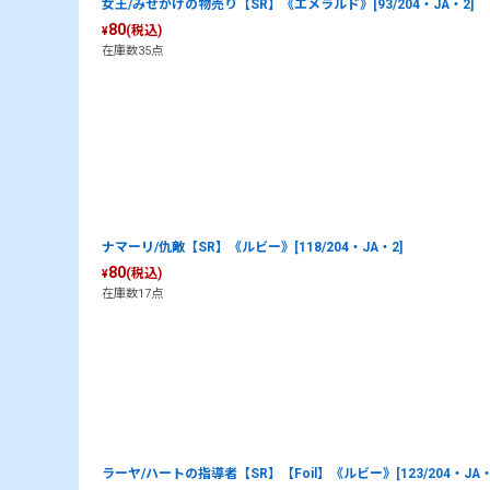
女王/みせかけの物売り【SR】《エメラルド》[93/204・JA・2]
80
(税込)
¥
在庫数35点
ナマーリ/仇敵【SR】《ルビー》[118/204・JA・2]
80
(税込)
¥
在庫数17点
ラーヤ/ハートの指導者【SR】【Foil】《ルビー》[123/204・JA・