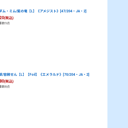
ダム・ミム/紫の竜【L】《アメジスト》[47/204・JA・2]
20
(税込)
庫数9点
獣/容赦せん【L】【Foil】《エメラルド》[70/204・JA・2]
80
(税込)
庫数8点