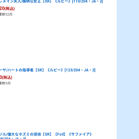
レメイン夫人/横柄な女王【SR】《ルビー》[110/204・JA・2]
20
(税込)
庫数52点
ーヤ/ハートの指導者【SR】《ルビー》[123/204・JA・2]
0
(税込)
庫数9点
ジル/偉大なネズミの探偵【SR】【Foil】《サファイア》