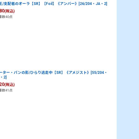
王/支配者のオーラ【SR】【Foil】《アンバー》[26/204・JA・2]
80
(税込)
庫数40点
ーター・パンの影/ひらり逃走中【SR】《アメジスト》[55/204・
・2]
20
(税込)
庫数41点