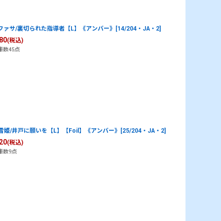
ファサ/裏切られた指導者【L】《アンバー》[14/204・JA・2]
80
(税込)
庫数45点
雪姫/井戸に願いを【L】【Foil】《アンバー》[25/204・JA・2]
20
(税込)
庫数9点