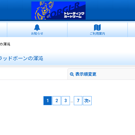
お知らせ
ご利用案内
ンの渾沌
フラッドボーンの渾沌
表示順変更
1
2
3
...
7
次
»