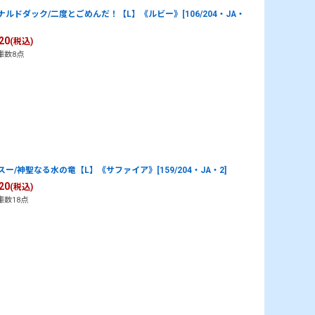
ナルドダック/二度とごめんだ！【L】《ルビー》[106/204・JA・
20
(税込)
庫数8点
スー/神聖なる水の竜【L】《サファイア》[159/204・JA・2]
20
(税込)
庫数18点