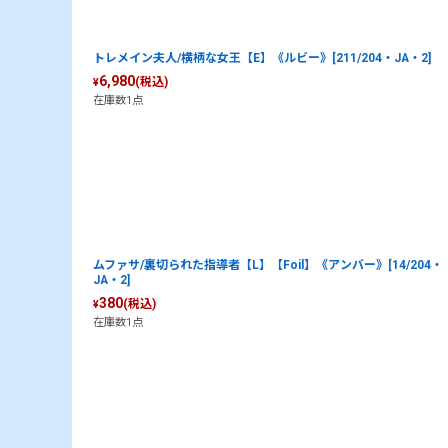
トレメイン夫人/横柄な女王【E】《ルビー》[211/204・JA・2]
6,980
(税込)
¥
在庫数1点
ムファサ/裏切られた指導者【L】【Foil】《アンバー》[14/204・
JA・2]
380
(税込)
¥
在庫数1点