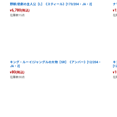
野獣/悲劇の主人公【L】《スティール》[173/204・JA・2]
ナ
6,780
1
(税込)
¥
¥
在庫数15点
在
キング・ルーイ/ジャングルの大物【SR】《アンバー》[12/204・
キ
JA・2]
[1
80
1
(税込)
¥
¥
在庫数30点
在