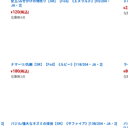
女王/みせかけの物売り【SR】【Foil】《エメラルド》[93/204・
ト
JA・2]
2
¥
120
(税込)
¥
在
在庫数4点
ナマーリ/仇敵【SR】【Foil】《ルビー》[118/204・JA・2]
ラ
180
8
(税込)
¥
¥
在庫数2点
在
2]
バジル/偉大なネズミの探偵【SR】《サファイア》[138/204・JA・2]
バ