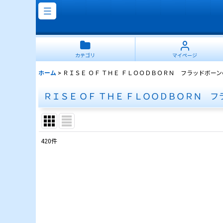
カテゴリ
マイページ
ホーム
>
ＲＩＳＥ ＯＦ ＴＨＥ ＦＬＯＯＤＢＯＲＮ フラッドボー
ＲＩＳＥ ＯＦ ＴＨＥ ＦＬＯＯＤＢＯＲＮ 
420
件
サブカテゴリ
:
表示数
:
並び順
: