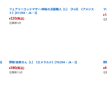
フェアリーゴッドマザー/神秘の武器職人【L】【Foil】《アメジス
マ
ト》[41/204・JA・2]
1
¥
220
(税込)
¥
在
在庫数9点
]
野獣/容赦せん【L】《エメラルド》[70/204・JA・2]
野
380
4
(税込)
¥
¥
在庫数15点
在