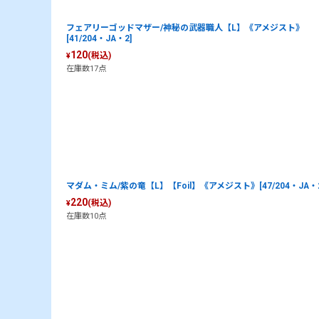
フェアリーゴッドマザー/神秘の武器職人【L】《アメジスト》
[41/204・JA・2]
120
(税込)
¥
在庫数17点
マダム・ミム/紫の竜【L】【Foil】《アメジスト》[47/204・JA・2
220
(税込)
¥
在庫数10点