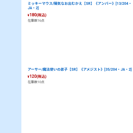
ミッキーマウス/陽気なお出むかえ【SR】《アンバー》[13/204・
JA・2]
180
(税込)
¥
在庫数16点
アーサー/魔法使いの弟子【SR】《アメジスト》[35/204・JA・2]
120
(税込)
¥
在庫数10点