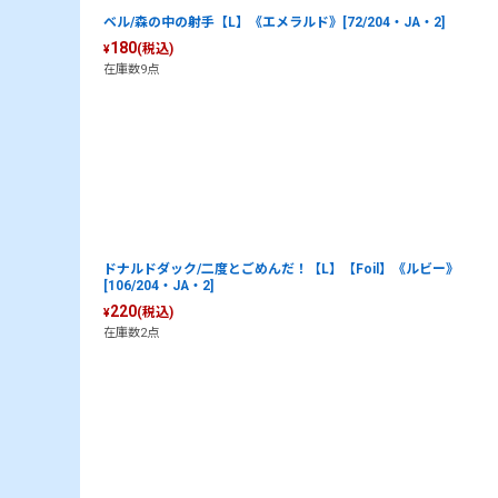
ベル/森の中の射手【L】《エメラルド》[72/204・JA・2]
180
(税込)
¥
在庫数9点
ドナルドダック/二度とごめんだ！【L】【Foil】《ルビー》
[106/204・JA・2]
220
(税込)
¥
在庫数2点