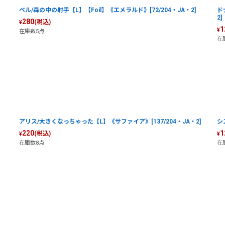
ベル/森の中の射手【L】【Foil】《エメラルド》[72/204・JA・2]
ド
2]
280
(税込)
¥
1
¥
在庫数5点
在
アリス/大きくなっちゃった【L】《サファイア》[137/204・JA・2]
シ
220
1
(税込)
¥
¥
在庫数8点
在