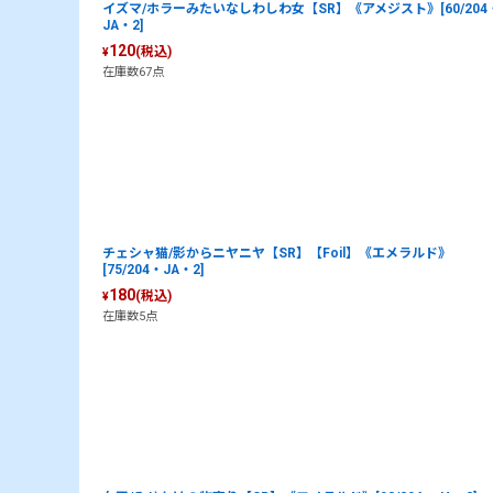
イズマ/ホラーみたいなしわしわ女【SR】《アメジスト》[60/204
JA・2]
120
(税込)
¥
在庫数67点
チェシャ猫/影からニヤニヤ【SR】【Foil】《エメラルド》
[75/204・JA・2]
180
(税込)
¥
在庫数5点