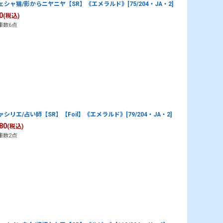
ェシャ猫/影からニヤニヤ【SR】《エメラルド》[75/204・JA・2]
0
(税込)
庫数6点
ァシリエ/占い師【SR】【Foil】《エメラルド》[79/204・JA・2]
80
(税込)
庫数2点