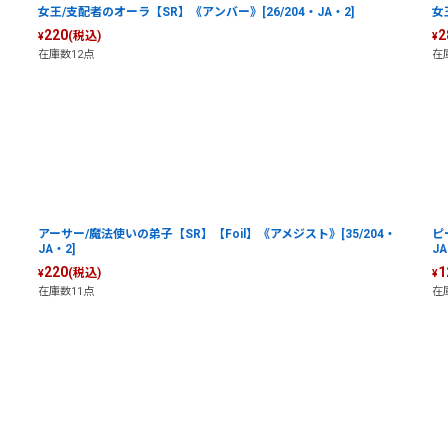
女王/支配者のオーラ【SR】《アンバー》[26/204・JA・2]
女
220
2
(税込)
¥
¥
在庫数12点
在
アーサー/魔法使いの弟子【SR】【Foil】《アメジスト》[35/204・
ピ
JA・2]
JA
220
1
(税込)
¥
¥
在庫数11点
在