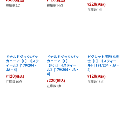
580
120
(税込)
(税込)
¥
¥
220
(税込)
¥
在庫数3点
在庫数14点
在庫数1点
ドナルドダック/バッ
ドナルドダック/バッ
ピグレット/屈強な剣
カニーア【L】《ステ
カニーア【L】
士【L】《スティー
ィール》[179/204・
【Foil】《スティー
ル》[191/204・JA・
JA・4]
ル》[179/204・JA・
4]
4]
120
120
(税込)
(税込)
¥
¥
220
(税込)
¥
在庫数10点
在庫数13点
在庫数1点