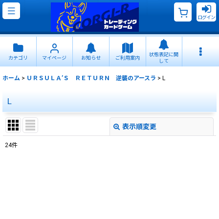
ログイン
状態表記に関
カテゴリ
マイページ
お知らせ
ご利用案内
して
ホーム
>
ＵＲＳＵＬＡ’Ｓ ＲＥＴＵＲＮ 逆襲のアースラ
>
L
L
表示順変更
閉じる
24
件
表示数
:
並び順
:
絞り込む