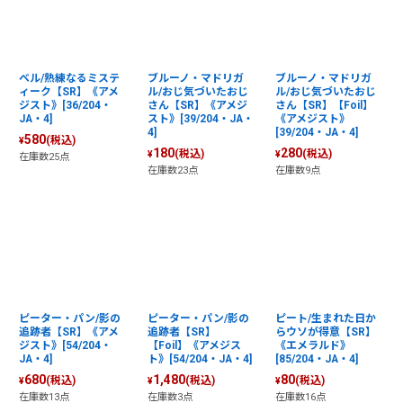
ベル/熟練なるミステ
ブルーノ・マドリガ
ブルーノ・マドリガ
ィーク【SR】《アメ
ル/おじ気づいたおじ
ル/おじ気づいたおじ
ジスト》[36/204・
さん【SR】《アメジ
さん【SR】【Foil】
JA・4]
スト》[39/204・JA・
《アメジスト》
4]
[39/204・JA・4]
580
(税込)
¥
180
280
(税込)
(税込)
¥
¥
在庫数25点
在庫数23点
在庫数9点
ピーター・パン/影の
ピーター・パン/影の
ピート/生まれた日か
追跡者【SR】《アメ
追跡者【SR】
らウソが得意【SR】
ジスト》[54/204・
【Foil】《アメジス
《エメラルド》
JA・4]
ト》[54/204・JA・4]
[85/204・JA・4]
680
1,480
80
(税込)
(税込)
(税込)
¥
¥
¥
在庫数13点
在庫数3点
在庫数16点