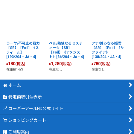
ラーヤ/不可止の戦力
ベル/熟練なるミステ
アナ/誠心なる姫君
【SR】【Foil】《ス
ィーク【SR】
【SR】【Foil】《サ
ティール》
【Foil】《アメジス
ファイア》
[193/204・JA・4]
ト》[36/204・JA・4]
[138/204・JA・4]
180
1,280
780
(税込)
(税込)
(税込)
¥
¥
¥
在庫数14点
在庫なし
在庫なし
ホーム
特定商取引法表示
コーギーアールHD公式サイト
ショッピングカート
ご利用案内