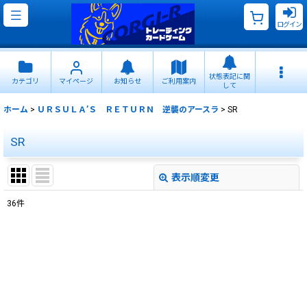
ログイン
状態表記に関
カテゴリ
マイページ
お知らせ
ご利用案内
して
ホーム
>
ＵＲＳＵＬＡ’Ｓ ＲＥＴＵＲＮ 逆襲のアースラ
>
SR
SR
表示順変更
閉じる
36
件
表示数
:
並び順
:
絞り込む