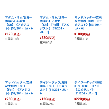
マダム・ミム/世界一
マダム・ミム/世界一
マッドハッター/突飛
素晴らしい魔女
素晴らしい魔女
な主催者【SR】《ア
【SR】《アメジス
【SR】【Foil】《アメ
メジスト》[59/204・
ト》[55/204・JA・6]
ジスト》[55/204・
JA・6]
JA・6]
120
180
(税込)
(税込)
¥
¥
220
(税込)
¥
在庫数14点
在庫数11点
在庫数3点
マッドハッター/突飛
デイジーダック/海賊
デイジーダック/海賊
な主催者【SR】
船長【SR】《エメラ
船長【SR】【Foil】
【Foil】《アメジス
ルド》[81/204・JA・
《エメラルド》
ト》[59/204・JA・6]
6]
[81/204・JA・6]
280
120
220
(税込)
(税込)
(税込)
¥
¥
¥
在庫数7点
在庫数27点
在庫数9点