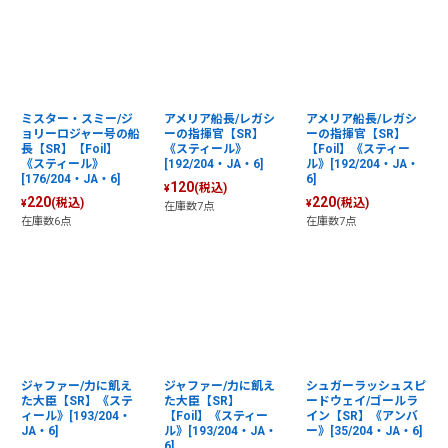
ミスター・スミー/ジ
アメリア船長/レガシ
アメリア船長/レガシ
ョリーロジャー号の船
ーの指揮官【SR】
ーの指揮官【SR】
長【SR】【Foil】
《スティール》
【Foil】《スティー
《スティール》
[192/204・JA・6]
ル》[192/204・JA・
[176/204・JA・6]
6]
120
(税込)
¥
220
220
(税込)
(税込)
¥
¥
在庫数7点
在庫数6点
在庫数7点
ジャファー/力に飢え
ジャファー/力に飢え
シュガーラッシュスピ
た大臣【SR】《ステ
た大臣【SR】
ードウェイ/ゴールラ
ィール》[193/204・
【Foil】《スティー
イン【SR】《アンバ
JA・6]
ル》[193/204・JA・
ー》[35/204・JA・6]
6]