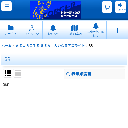
ログイン
状態表記に関
カテゴリ
マイページ
お知らせ
ご利用案内
して
ホーム
>
ＡＺＵＲＩＴＥ ＳＥＡ 大いなるアズライト
>
SR
SR
表示順変更
閉じる
36
件
表示数
:
並び順
:
絞り込む