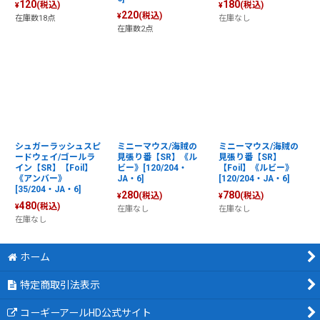
120
180
(税込)
(税込)
¥
¥
220
(税込)
¥
在庫数18点
在庫なし
在庫数2点
シュガーラッシュスピ
ミニーマウス/海賊の
ミニーマウス/海賊の
ードウェイ/ゴールラ
見張り番【SR】《ル
見張り番【SR】
イン【SR】【Foil】
ビー》[120/204・
【Foil】《ルビー》
《アンバー》
JA・6]
[120/204・JA・6]
[35/204・JA・6]
280
780
(税込)
(税込)
¥
¥
480
(税込)
¥
在庫なし
在庫なし
在庫なし
ホーム
特定商取引法表示
コーギーアールHD公式サイト