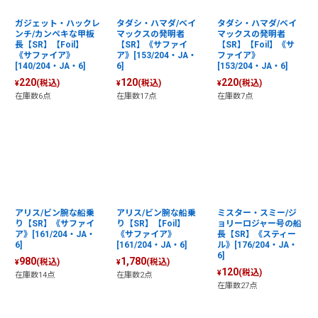
ガジェット・ハックレ
タダシ・ハマダ/ベイ
タダシ・ハマダ/ベイ
ンチ/カンペキな甲板
マックスの発明者
マックスの発明者
長【SR】【Foil】
【SR】《サファイ
【SR】【Foil】《サ
《サファイア》
ア》[153/204・JA・
ファイア》
[140/204・JA・6]
6]
[153/204・JA・6]
220
120
220
(税込)
(税込)
(税込)
¥
¥
¥
在庫数6点
在庫数17点
在庫数7点
アリス/ビン腕な船乗
アリス/ビン腕な船乗
ミスター・スミー/ジ
り【SR】《サファイ
り【SR】【Foil】
ョリーロジャー号の船
ア》[161/204・JA・
《サファイア》
長【SR】《スティー
6]
[161/204・JA・6]
ル》[176/204・JA・
6]
980
1,780
(税込)
(税込)
¥
¥
120
(税込)
¥
在庫数14点
在庫数2点
在庫数27点