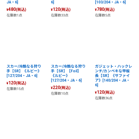
JA・6]
6]
[103/204・JA・6]
480
120
780
(税込)
(税込)
(税込)
¥
¥
¥
在庫数1点
在庫数33点
在庫数5点
スカー/冷酷なる狩り
スカー/冷酷なる狩り
ガジェット・ハックレ
手【SR】《ルビー》
手【SR】【Foil】
ンチ/カンペキな甲板
[127/204・JA・6]
《ルビー》
長【SR】《サファイ
[127/204・JA・6]
ア》[140/204・JA・
120
(税込)
¥
6]
220
(税込)
¥
在庫数15点
120
(税込)
¥
在庫数10点
在庫数36点