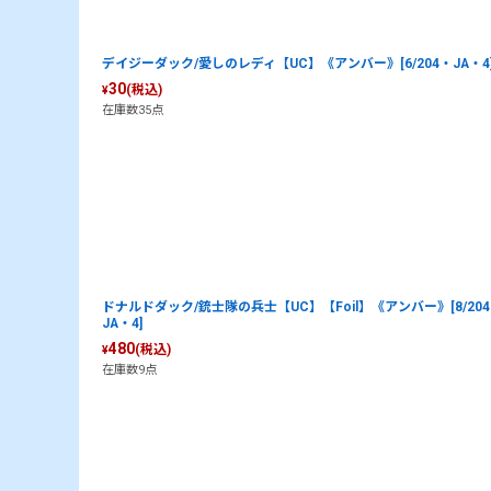
デイジーダック/愛しのレディ【UC】《アンバー》[6/204・JA・4
30
(税込)
¥
在庫数35点
ドナルドダック/銃士隊の兵士【UC】【Foil】《アンバー》[8/20
JA・4]
480
(税込)
¥
在庫数9点