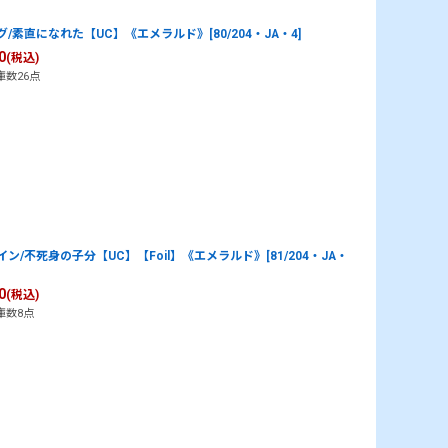
グ/素直になれた【UC】《エメラルド》[80/204・JA・4]
0
(税込)
庫数26点
イン/不死身の子分【UC】【Foil】《エメラルド》[81/204・JA・
0
(税込)
庫数8点