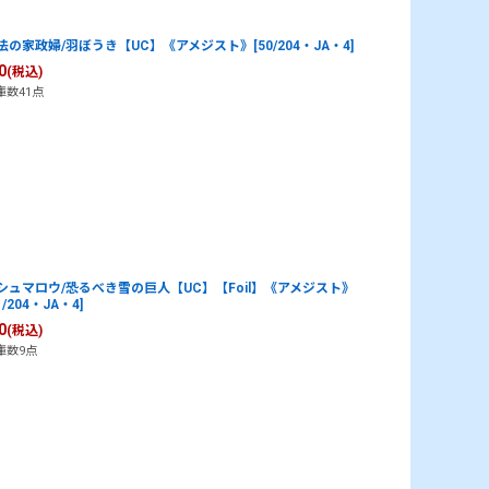
法の家政婦/羽ぼうき【UC】《アメジスト》[50/204・JA・4]
0
(税込)
庫数41点
シュマロウ/恐るべき雪の巨人【UC】【Foil】《アメジスト》
1/204・JA・4]
0
(税込)
庫数9点