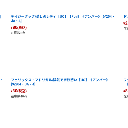
]
デイジーダック/愛しのレディ【UC】【Foil】《アンバー》[6/204・
ド
JA・4]
2
¥
80
(税込)
¥
在
在庫数5点
4・
フェリックス・マドリガル/陽気で家族想い【UC】《アンバー》
フ
[9/204・JA・4]
ー》
30
8
(税込)
¥
¥
在庫数40点
在