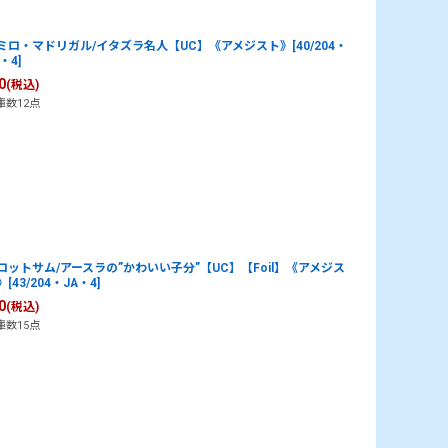
ミロ・マドリガル/イタズラ名人【UC】《アメジスト》[40/204・
・4]
0
(税込)
庫数12点
ロットサム/アースラの”かわいい子分”【UC】【Foil】《アメジス
[43/204・JA・4]
0
(税込)
庫数15点