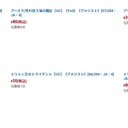
]
アースラ/荒れ狂う海の魔女【UC】【Foil】《アメジスト》[57/204・
ア
JA・4]
3
¥
80
(税込)
¥
在
在庫数8点
トリトン王のトライデント【UC】《アメジスト》[66/204・JA・4]
ト
JA
30
(税込)
¥
8
¥
在庫数7点
在