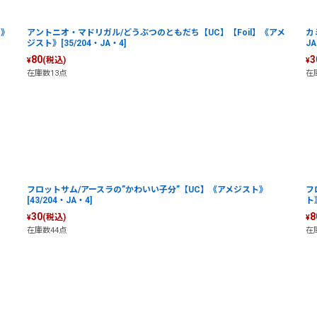
ト》
アントニオ・マドリガル/どうぶつのともだち【UC】【Foil】《アメ
カ
ジスト》[35/204・JA・4]
JA
80
3
(税込)
¥
¥
在庫数13点
在
フロットサム/アースラの”かわいい子分”【UC】《アメジスト》
フ
[43/204・JA・4]
ト》
30
8
(税込)
¥
¥
在庫数44点
在