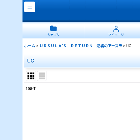
カテゴリ
マイページ
ホーム
>
ＵＲＳＵＬＡ’Ｓ ＲＥＴＵＲＮ 逆襲のアースラ
>
UC
UC
108
件
表示数
:
並び順
: