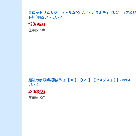
フロットサム＆ジェットサム/ウツボ・カラミティ【UC】《アメ
ト》[44/204・JA・4]
30
(税込)
¥
在庫数12点
魔法の家政婦/羽ぼうき【UC】【Foil】《アメジスト》[50/204・
JA・4]
80
(税込)
¥
在庫数10点