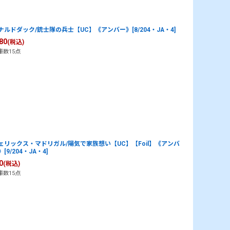
ナルドダック/銃士隊の兵士【UC】《アンバー》[8/204・JA・4]
80
(税込)
庫数15点
ェリックス・マドリガル/陽気で家族想い【UC】【Foil】《アンバ
[9/204・JA・4]
0
(税込)
庫数15点