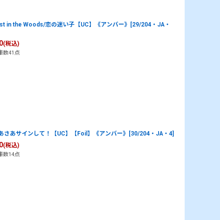
ost in the Woods/恋の迷い子【UC】《アンバー》[29/204・JA・
0
(税込)
庫数41点
あさあサインして！【UC】【Foil】《アンバー》[30/204・JA・4]
0
(税込)
庫数14点