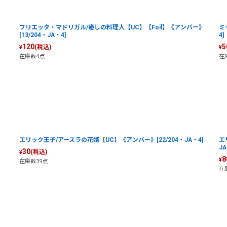
フリエッタ・マドリガル/癒しの料理人【UC】【Foil】《アンバー》
ミ
[13/204・JA・4]
4]
120
5
(税込)
¥
¥
在庫数4点
在
エリック王子/アースラの花婿【UC】《アンバー》[22/204・JA・4]
エ
JA
30
(税込)
¥
8
¥
在庫数39点
在