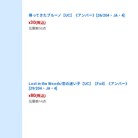
帰ってきたブルーノ【UC】《アンバー》[26/204・JA・4]
30
(税込)
¥
在庫数50点
Lost in the Woods/恋の迷い子【UC】【Foil】《アンバー》
[29/204・JA・4]
80
(税込)
¥
在庫数14点