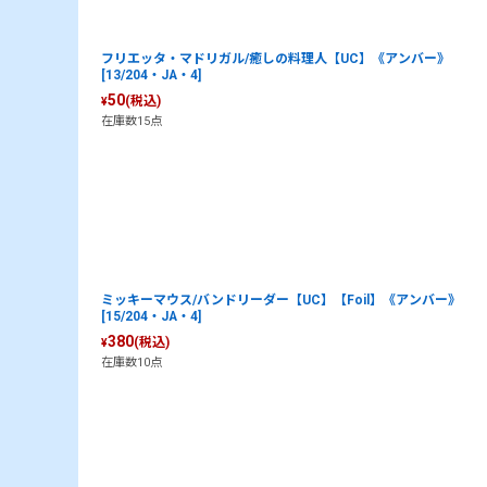
フリエッタ・マドリガル/癒しの料理人【UC】《アンバー》
[13/204・JA・4]
50
(税込)
¥
在庫数15点
ミッキーマウス/バンドリーダー【UC】【Foil】《アンバー》
[15/204・JA・4]
380
(税込)
¥
在庫数10点