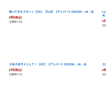
帰ってきたブルーノ【UC】【Foil】《アンバー》[26/204・JA・4]
L
4]
80
(税込)
¥
3
¥
在庫数15点
在
さあさあサインして！【UC】《アンバー》[30/204・JA・4]
さ
30
8
(税込)
¥
¥
在庫数41点
在