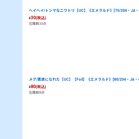
ヘイヘイ/トンマなニワトリ【UC】《エメラルド》[75/204・JA・
30
(税込)
¥
在庫数33点
メグ/素直になれた【UC】【Foil】《エメラルド》[80/204・JA・4
80
(税込)
¥
在庫数8点