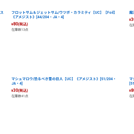
ジス
フロットサム＆ジェットサム/ウツボ・カラミティ【UC】【Foil】
魔
《アメジスト》[44/204・JA・4]
3
¥
80
(税込)
¥
在
在庫数13点
マシュマロウ/恐るべき雪の巨人【UC】《アメジスト》[51/204・
マ
JA・4]
[5
30
8
(税込)
¥
¥
在庫数41点
在