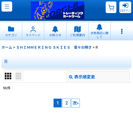
ログイン
状態表記に関
カテゴリ
マイページ
お知らせ
ご利用案内
して
ホーム
>
ＳＨＩＭＭＥＲＩＮＧ ＳＫＩＥＳ 星々の輝き
>
R
R
表示順変更
閉じる
96
件
表示数
:
1
2
次
»
並び順
:
絞り込む