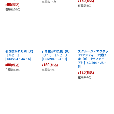
180
(税込)
¥
在庫数14点
80
(税込)
¥
在庫数8点
在庫数20点
引き抜かれた剣【R】
引き抜かれた剣【R】
スクルージ・マクダッ
《ルビー》
【Foil】《ルビー》
ク/アンティーク愛好
[133/204・JA・5]
[133/204・JA・5]
家【R】《サファイ
ア》[140/204・JA・
80
180
(税込)
(税込)
¥
¥
5]
在庫数13点
在庫数4点
120
(税込)
¥
在庫数4点