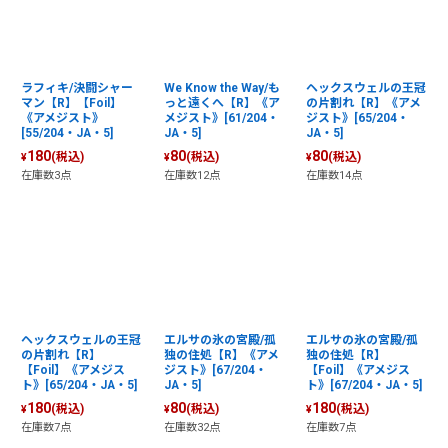
ラフィキ/決闘シャー
We Know the Way/も
ヘックスウェルの王冠
マン【R】【Foil】
っと遠くへ【R】《ア
の片割れ【R】《アメ
《アメジスト》
メジスト》[61/204・
ジスト》[65/204・
[55/204・JA・5]
JA・5]
JA・5]
180
80
80
(税込)
(税込)
(税込)
¥
¥
¥
在庫数3点
在庫数12点
在庫数14点
ヘックスウェルの王冠
エルサの氷の宮殿/孤
エルサの氷の宮殿/孤
の片割れ【R】
独の住処【R】《アメ
独の住処【R】
【Foil】《アメジス
ジスト》[67/204・
【Foil】《アメジス
ト》[65/204・JA・5]
JA・5]
ト》[67/204・JA・5]
180
80
180
(税込)
(税込)
(税込)
¥
¥
¥
在庫数7点
在庫数32点
在庫数7点