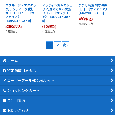
スクルージ・マクダッ
ノッティンガムのシェ
チチャ/献身的な母親
ク/アンティーク愛好
リフ/尻のでかい欲張
【R】《サファイア》
家【R】【Foil】《サ
り【R】《サファイ
[146/204・JA・5]
ファイア》
ア》[145/204・JA・
80
(税込)
¥
[140/204・JA・5]
5]
在庫数42点
280
50
(税込)
(税込)
¥
¥
在庫数3点
在庫数9点
1
2
次
»
ホーム
特定商取引法表示
コーギーアールHD公式サイト
ショッピングカート
ご利用案内
お問い合わせ