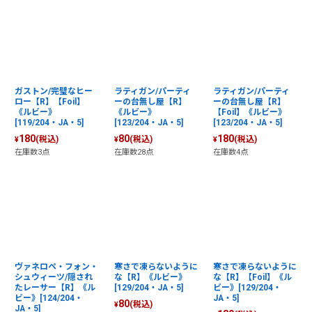
ガストン/完璧なヒー
ラティガン/パーティ
ラティガン/パーティ
ロー【R】【Foil】
ーの台無し屋【R】
ーの台無し屋【R】
《ルビー》
《ルビー》
【Foil】《ルビー》
[119/204・JA・5]
[123/204・JA・5]
[123/204・JA・5]
180
80
180
(税込)
(税込)
(税込)
¥
¥
¥
在庫数3点
在庫数28点
在庫数4点
ヴァネロペ・フォン・
寒さで凍らないように
寒さで凍らないように
シュウィーツ/隠され
な【R】《ルビー》
な【R】【Foil】《ル
たレーサー【R】《ル
[129/204・JA・5]
ビー》[129/204・
ビー》[124/204・
JA・5]
80
(税込)
¥
JA・5]