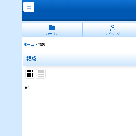
カテゴリ
マイページ
ホーム
>
福袋
福袋
0
件
表示数
:
並び順
: