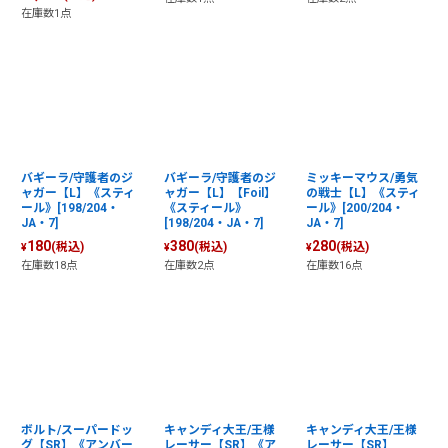
在庫数1点
バギーラ/守護者のジ
バギーラ/守護者のジ
ミッキーマウス/勇気
ャガー【L】《スティ
ャガー【L】【Foil】
の戦士【L】《スティ
ール》[198/204・
《スティール》
ール》[200/204・
JA・7]
[198/204・JA・7]
JA・7]
180
380
280
(税込)
(税込)
(税込)
¥
¥
¥
在庫数18点
在庫数2点
在庫数16点
ボルト/スーパードッ
キャンディ大王/王様
キャンディ大王/王様
グ【SR】《アンバー
レーサー【SR】《ア
レーサー【SR】