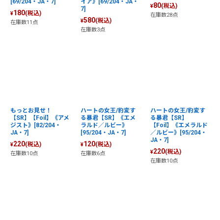
[69/204・JA・7]
イア》[69/204・JA・
80
(税込)
¥
7]
180
(税込)
¥
在庫数28点
580
(税込)
¥
在庫数11点
在庫数3点
もっとお見せ！
ハートの女王/豹変す
ハートの女王/豹変す
【SR】【Foil】《アメ
る暴君【SR】《エメ
る暴君【SR】
ジスト》[82/204・
ラルド／ルビー》
【Foil】《エメラルド
JA・7]
[95/204・JA・7]
／ルビー》[95/204・
JA・7]
220
120
(税込)
(税込)
¥
¥
220
(税込)
¥
在庫数10点
在庫数6点
在庫数10点