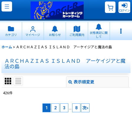
ログイン
状態表記に関
カテゴリ
マイページ
お知らせ
ご利用案内
して
ホーム
>
ＡＲＣＨＡＺＩＡＳ ＩＳＬＡＮＤ アーケイジアと魔法の島
ＡＲＣＨＡＺＩＡＳ ＩＳＬＡＮＤ アーケイジアと魔
法の島
表示順変更
閉じる
426
件
サブカテゴリ
:
1
2
3
...
8
次
»
表示数
:
並び順
: