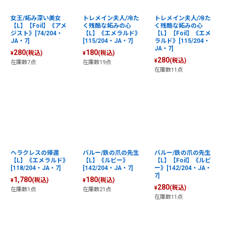
女王/妬み深い美女
トレメイン夫人/冷た
トレメイン夫人/冷た
【L】【Foil】《アメ
く残酷な妬みの心
く残酷な妬みの心
ジスト》[74/204・
【L】《エメラルド》
【L】【Foil】《エメ
JA・7]
[115/204・JA・7]
ラルド》[115/204・
JA・7]
280
180
(税込)
(税込)
¥
¥
280
(税込)
¥
在庫数7点
在庫数19点
在庫数11点
ヘラクレスの帰還
バルー/鉄の爪の先生
バルー/鉄の爪の先生
【L】《エメラルド》
【L】《ルビー》
【L】【Foil】《ルビ
[118/204・JA・7]
[142/204・JA・7]
ー》[142/204・JA・
7]
1,780
180
(税込)
(税込)
¥
¥
280
(税込)
¥
在庫数1点
在庫数21点
在庫数11点