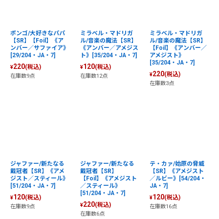
ポンゴ/大好きなパパ
ミラベル・マドリガ
ミラベル・マドリガ
【SR】【Foil】《ア
ル/音楽の魔法【SR】
ル/音楽の魔法【SR】
ンバー／サファイア》
《アンバー／アメジス
【Foil】《アンバー／
[29/204・JA・7]
ト》[35/204・JA・7]
アメジスト》
[35/204・JA・7]
220
120
(税込)
(税込)
¥
¥
220
(税込)
¥
在庫数9点
在庫数12点
在庫数3点
ジャファー/新たなる
ジャファー/新たなる
テ・カァ/始原の脅威
戴冠者【SR】《アメ
戴冠者【SR】
【SR】《アメジスト
ジスト／スティール》
【Foil】《アメジスト
／ルビー》[54/204・
[51/204・JA・7]
／スティール》
JA・7]
[51/204・JA・7]
120
120
(税込)
(税込)
¥
¥
220
(税込)
¥
在庫数9点
在庫数16点
在庫数6点