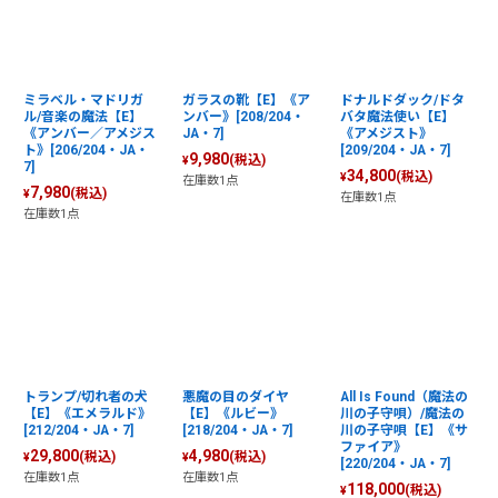
絞り込む
ミラベル・マドリガ
ガラスの靴【E】《ア
ドナルドダック/ドタ
ル/音楽の魔法【E】
ンバー》[208/204・
バタ魔法使い【E】
《アンバー／アメジス
JA・7]
《アメジスト》
ト》[206/204・JA・
[209/204・JA・7]
9,980
(税込)
¥
7]
34,800
(税込)
¥
在庫数1点
7,980
(税込)
¥
在庫数1点
在庫数1点
トランプ/切れ者の犬
悪魔の目のダイヤ
All Is Found（魔法の
【E】《エメラルド》
【E】《ルビー》
川の子守唄）/魔法の
[212/204・JA・7]
[218/204・JA・7]
川の子守唄【E】《サ
ファイア》
29,800
4,980
(税込)
(税込)
¥
¥
[220/204・JA・7]
在庫数1点
在庫数1点
118,000
(税込)
¥