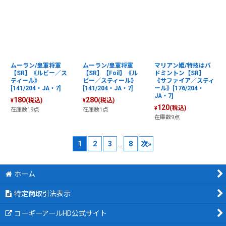
ムーラン/皇軍将軍
ムーラン/皇軍将軍
マリアン姫/特技はバ
【SR】《ルビー／ス
【SR】【Foil】《ル
ドミントン【SR】
ティール》
ビー／スティール》
《サファイア／スティ
[141/204・JA・7]
[141/204・JA・7]
ール》[176/204・
JA・7]
180
280
(税込)
(税込)
¥
¥
120
(税込)
¥
在庫数19点
在庫数1点
在庫数9点
1
2
3
...
8
次
»
ホーム
特定商取引法表示
コーギーアールHD公式サイト