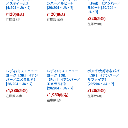
／スティール》
ンバー／ルビー》
【Foil】《アンバー／
[4/204・JA・7]
[20/204・JA・7]
ルビー》[20/204・
JA・7]
120
120
(税込)
(税込)
¥
¥
220
(税込)
¥
在庫数5点
在庫数15点
在庫数8点
レディ/ミス・ニュー
レディ/ミス・ニュー
ポンゴ/大好きなパパ
ヨーク【SR】《アン
ヨーク【SR】
【SR】《アンバー／
バー／エメラルド》
【Foil】《アンバー／
サファイア》
[28/204・JA・7]
エメラルド》
[29/204・JA・7]
[28/204・JA・7]
1,280
120
(税込)
(税込)
¥
¥
1,980
(税込)
¥
在庫数25点
在庫数4点
在庫数5点