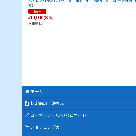
ハイレアリティパック【1口10000円】【全20口】【お一人様2口
で】
10,000
(税込)
¥
在庫数4点
ホーム
特定商取引法表示
コーギーアールHD公式サイト
ショッピングカート